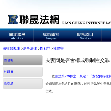
法律知識庫
>
刑事法律
>
性犯罪
>
性侵害
夫妻間是否會構成強制性交罪
性侵害
性騷擾
依
刑法第229條之一規定：「對配偶犯強
性交易
婚姻制度本包含性的關係，於性行為發生爭執
仿效。