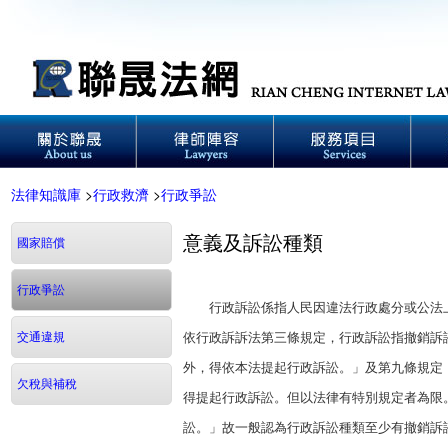
法律知識庫
>
行政救濟
>
行政爭訟
意義及訴訟種類
國家賠償
行政爭訟
行政訴訟係指人民因違法行政處分或公法上
交通違規
依行政訴訴法第三條規定，行政訴訟指撤銷訴
外，得依本法提起行政訴訟。」及第九條規定
欠稅與補稅
得提起行政訴訟。但以法律有特別規定者為限
訟。」故一般認為行政訴訟種類至少有撤銷訴