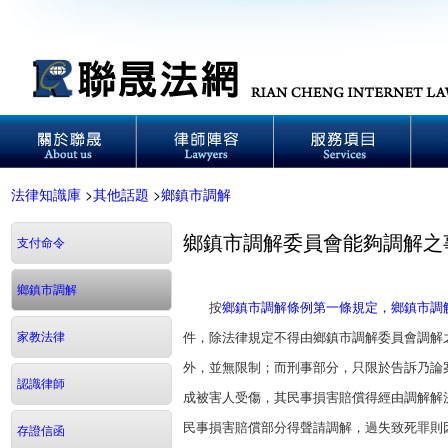
法律知識庫
>
其他話題
>
鄉鎮市調解
鄉鎮市調解委員會能夠調解之
支付命令
鄉鎮市調解
按
鄉鎮市調解條例第一條規定，鄉鎮市調
家教法律
件，除法律規定不得由鄉鎮市調解委員會調解
外，並無限制；而刑事部分，只限於告訴乃論
認識律師
成被害人受傷，其民事損害賠償得經由調解解
民事損害賠償部分得聲請調解，過失致死罪則
存證信函