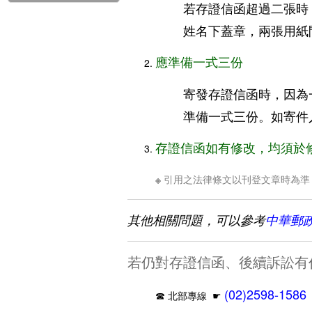
若存證信函超過二張時
姓名下蓋章，兩張用紙
應準備一式三份
寄發存證信函時，因為
準備一式三份。如寄件
存證信函如有修改，均須於
※ 引用之法律條文以刊登文章時為
其他相關問題，可以參考
中華郵
若仍對存證信函、後續訴訟有
(02)2598-1586
☎ 北部專線
☛