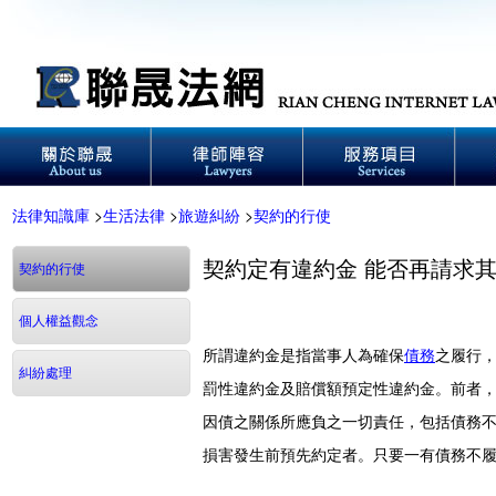
法律知識庫
>
生活法律
>
旅遊糾紛
>
契約的行使
契約定有違約金 能否再請求
契約的行使
個人權益觀念
所謂違約金是指當事人為確保
債務
之履行
糾紛處理
罰性違約金及賠償額預定性違約金。前者
因債之關係所應負之一切責任，包括債務
損害發生前預先約定者。只要一有債務不