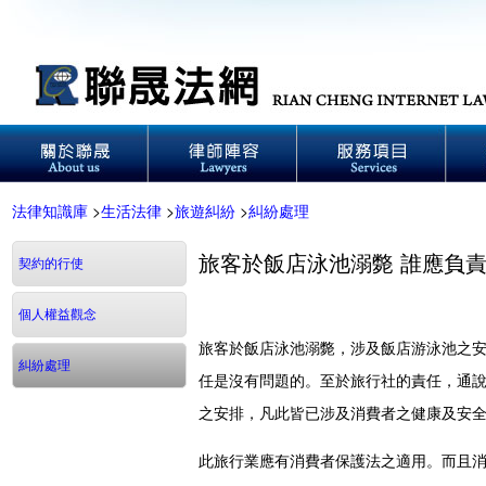
法律知識庫
>
生活法律
>
旅遊糾紛
>
糾紛處理
旅客於飯店泳池溺斃 誰應負
契約的行使
個人權益觀念
旅客於飯店泳池溺斃，涉及飯店游泳池之
糾紛處理
任是沒有問題的。至於旅行社的責任，通
之安排，凡此皆已涉及消費者之健康及安
此旅行業應有消費者保護法之適用。而且