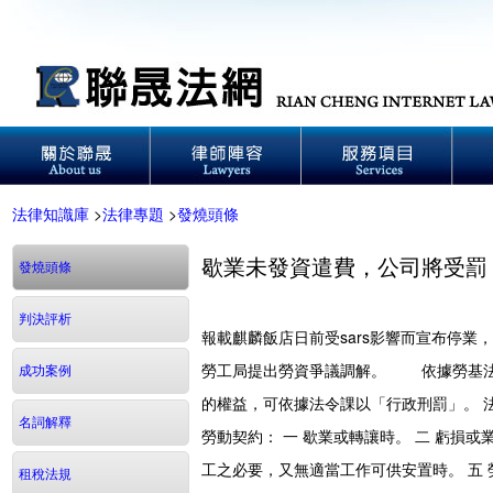
法律知識庫
>
法律專題
>
發燒頭條
歇業未發資遣費，公司將受罰
發燒頭條
判決評析
報載麒麟飯店日前受sars影響而宣布停
勞工局提出勞資爭議調解。 依據勞基法
成功案例
的權益，可依據法令課以「行政刑罰」。 
名詞解釋
勞動契約： 一 歇業或轉讓時。 二 虧損
工之必要，又無適當工作可供安置時。 五
租稅法規