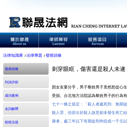
法律知識庫
>
法律專題
>
發燒頭條
刺穿眼眶，傷害還是殺人未遂
發燒頭條
判決評析
因女友要分手，男子黎姓男子竟然怒從心
受損。台北地方法院認為黎姓男子的行為
成功案例
七十一條之規定：「殺人者處死刑、無期
名詞解釋
殺人罪，但若出於殺人故意卻未發生死亡結果
康者，處三年以下有期徒刑拘役或一千元
租稅法規