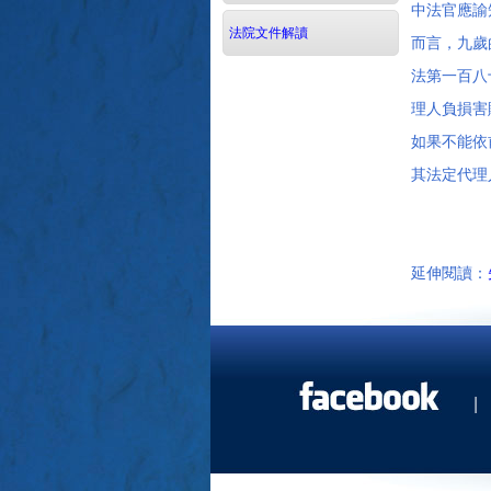
中法官應諭
法院文件解讀
而言，九歲
法第一百八
理人負損害
如果不能依
其法定代理
延伸閱讀：
|