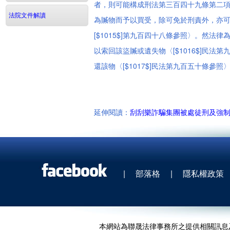
者，則可能構成刑法第三百四十九條第二
法院文件解讀
為贓物而予以買受，除可免於刑責外，亦可依
[$1015$]第九百四十八條參照〉。然
以索回該盜贓或遺失物〈[$1016$]民
還該物〈[$1017$]民法第九百五十條參照
延伸閱讀：
刮刮樂詐騙集團被處徒刑及強
|
部落格
|
隱私權政策
本網站為聯晟法律事務所之提供相關訊息