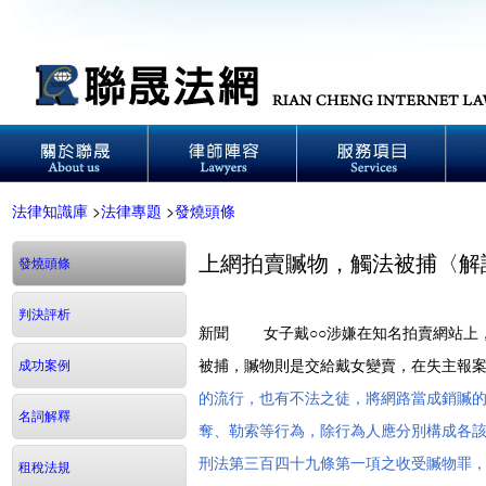
法律知識庫
>
法律專題
>
發燒頭條
上網拍賣贓物，觸法被捕〈解
發燒頭條
判決評析
新聞 女子戴○○涉嫌在知名拍賣網站上
被捕，贓物則是交給戴女變賣，在失主報
成功案例
的流行，也有不法之徒，將網路當成銷贓
名詞解釋
奪、勒索等行為，除行為人應分別構成各該行
刑法第三百四十九條第一項之收受贓物罪
租稅法規