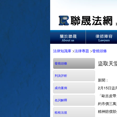
法律知識庫
>
法律專題
>
發燒頭條
盜取天
發燒頭條
判決評析
新聞： 台
2月15日
成功案例
「歐吉皮帶
名詞解釋
約市價三萬
精神賠償部
租稅法規