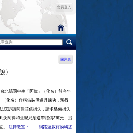
會員登入
回列表
說〉
台北縣國中生「阿偉」（化名）於今年
」（化名）佯稱借裝備道具練功，騙得
向法院訴請阿偉賠償損失，請求裝備損失
判決阿偉和父親只須連帶賠償3萬元，另
成立。
法律教室： 網路遊戲寶物竊盜