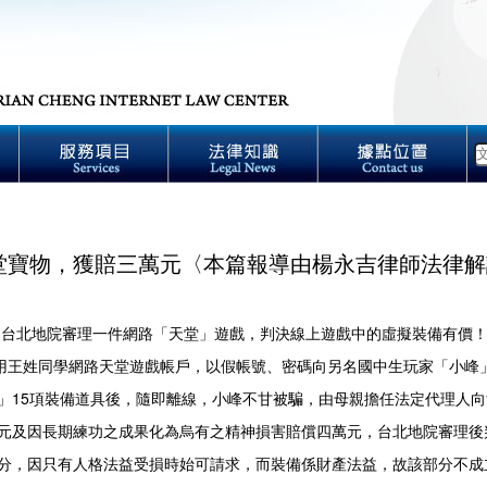
堂寶物，獲賠三萬元〈本篇報導由楊永吉律師法律解
北地院審理一件網路「天堂」遊戲，判決線上遊戲中的虛擬裝備有價！
盜用王姓同學網路天堂遊戲帳戶，以假帳號、密碼向另名國中生玩家「小峰
」15項裝備道具後，隨即離線，小峰不甘被騙，由母親擔任法定代理人
元及因長期練功之成果化為烏有之精神損害賠償四萬元，台北地院審理後
分，因只有人格法益受損時始可請求，而裝備係財產法益，故該部分不