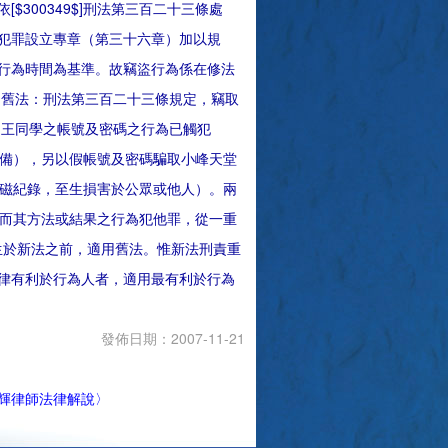
300349$]刑法第三百二十三條處
犯罪設立專章（第三十六章）加以規
行為時間為基準。故竊盜行為係在修法
 舊法：刑法第三百二十三條規定，竊取
用王同學之帳號及密碼之行為已觸犯
關設備），另以假帳號及密碼騙取小峰天堂
之電磁紀錄，至生損害於公眾或他人）。兩
一罪而其方法或結果之行為犯他罪，從一重
發生於新法之前，適用舊法。惟新法刑責重
律有利於行為人者，適用最有利於行為
發佈日期：2007-11-21
輝律師法律解說〉