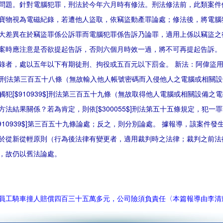
問題。針對電腦犯罪，刑法於今年六月時有修法。刑法修法前，此類案件依[$
寶物視為電磁紀錄，若遭他人盜取，依竊盜動產罪論處；修法後，將電腦
大差異在於竊盜罪係公訴罪而電腦犯罪係告訴乃論罪，適用上係以竊盜之
案時應注意是否欲提起告訴，否則六個月時效一過，將不可再提起告訴。
錄者，處以五年以下有期徒刑、拘役或五百元以下罰金。 新法：阿偉盜
938$]刑法第三百五十八條（無故輸入他人帳號密碼而入侵他人之電腦或相
觸犯[$910939$]刑法第三百五十九條（無故取得他人電腦或相關設備
方法結果關係？若為肯定，則依[$300055$]刑法第五十五條規定，犯
$910939$]第三百五十九條論處；反之，則分別論處。 據報導，該案件
於從新從輕原則（行為後法律有變更者，適用裁判時之法律；裁判之前法
，故仍以舊法論處。
員工騎車撞人賠償四百三十五萬多元，公司險須負責任〈本篇報導由李清