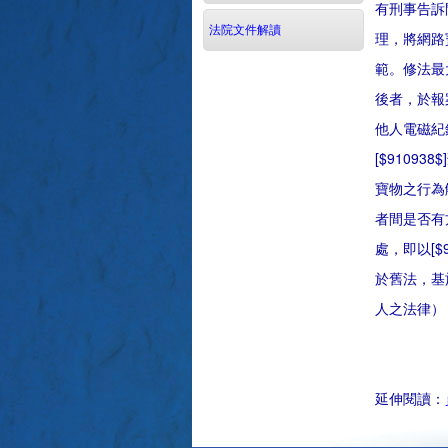
有刑事告訴
法院文件解讀
理，將網路
範。修法最
後者，於報
他人電磁紀
[$910
寶物之行為
者間是否有
處，即以[
於舊法，基
人之法律）
延伸閱讀：