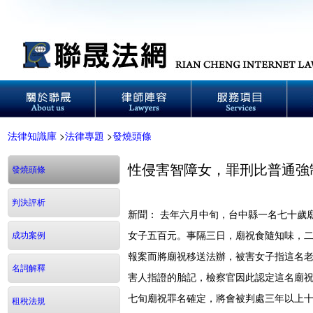
法律知識庫
>
法律專題
>
發燒頭條
性侵害智障女，罪刑比普通強
發燒頭條
判決評析
新聞： 去年六月中旬，台中縣一名七十歲
女子五百元。事隔三日，廟祝食隨知味，二
成功案例
報案而將廟祝移送法辦，被害女子指這名
名詞解釋
害人指證的胎記，檢察官因此認定這名廟
七旬廟祝罪名確定，將會被判處三年以上
租稅法規