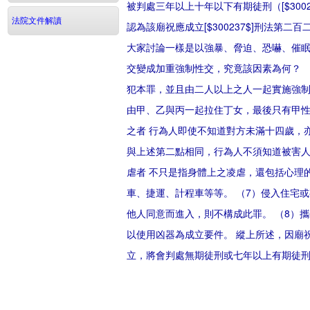
被判處三年以上十年以下有期徒刑（[$30
法院文件解讀
認為該廟祝應成立[$300237$]刑法
大家討論一樣是以強暴、脅迫、恐嚇、催
交變成加重強制性交，究竟該因素為何？ 
犯本罪，並且由二人以上之人一起實施強
由甲、乙與丙一起拉住丁女，最後只有甲性
之者 行為人即使不知道對方未滿十四歲，
與上述第二點相同，行為人不須知道被害人
虐者 不只是指身體上之凌虐，還包括心理
車、捷運、計程車等等。 （7）侵入住宅
他人同意而進入，則不構成此罪。 （8）
以使用凶器為成立要件。 縱上所述，因廟
立，將會判處無期徒刑或七年以上有期徒