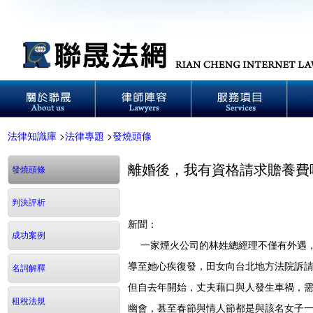
法律知識庫
>
法律專題
>
發燒頭條
離婚後，我有資格請求贍養費
發燒頭條
判決評析
新聞：
成功案例
一家煙火公司的林姓總經理不僅有外遇，
導至她心疾復發，田女向台北地方法院訴
名詞解釋
但自去年開始，丈夫藉口與人發生車禍，
租稅法規
幽會，甚至春節與情人節都是與該名女子