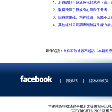
1、所得總額不超過免稅額就算（這只適
2、取得殘障手冊或身心障礙手冊者。
3、因身體傷殘、精神障礙、智能不足或
4、其他經村里長調查顯無謀生能力者
延伸閱讀：
女作家涉通姦不起訴〈本篇報
|
部落格
|
隱私權政策
本網站為聯晟法律事務所之提供相關訊息
COPYRIGHT© 2002