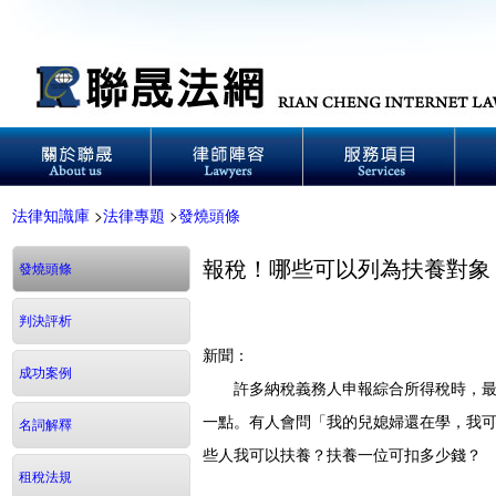
法律知識庫
>
法律專題
>
發燒頭條
報稅！哪些可以列為扶養對象
發燒頭條
判決評析
新聞：
成功案例
許多納稅義務人申報綜合所得稅時，最希
一點。有人會問「我的兒媳婦還在學，我
名詞解釋
些人我可以扶養？扶養一位可扣多少錢？
租稅法規