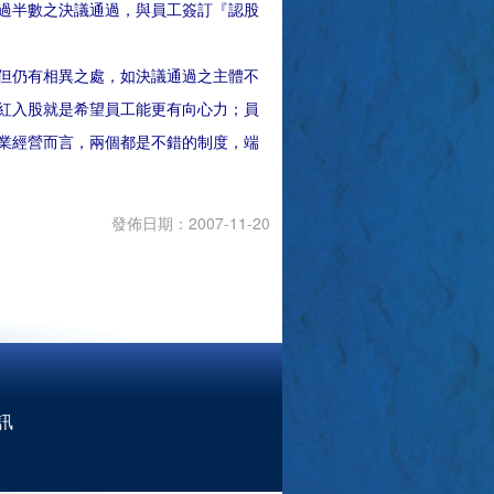
過半數之決議通過，與員工簽訂『認股
但仍有相異之處，如決議通過之主體不
紅入股就是希望員工能更有向心力；員
業經營而言，兩個都是不錯的制度，端
發佈日期：2007-11-20
訊