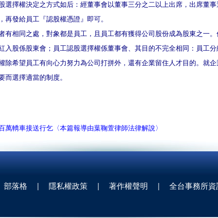
股選擇權決定之方式如后：經董事會以董事三分之二以上出席，出席董事
，再發給員工『認股權憑證』即可。
相同之處，對象都是員工，且員工都有獲得公司股份成為股東之一。
紅入股係股東會；員工認股選擇權係董事會、其目的不完全相同：員工分
權除希望員工有向心力努力為公司打拼外，還有企業留住人才目的。就企
要而選擇適當的制度。
百萬轎車接送行乞〈本篇報導由葉鞠萱律師法律解說〉
部落格
|
隱私權政策
|
著作權聲明
|
全台事務所資