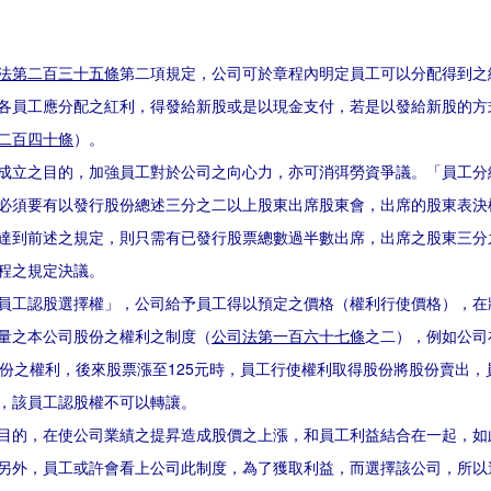
法第二百三十五條
第二項規定，公司可於章程內明定員工可以分配得到之
各員工應分配之紅利，得發給新股或是以現金支付，若是以發給新股的方
二百四十條
）。
之目的，加強員工對於公司之向心力，亦可消弭勞資爭議。「員工分
必須要有以發行股份總述三分之二以上股東出席股東會，出席的股東表決
達到前述之規定，則只需有已發行股票總數過半數出席，出席之股東三分
程之規定決議。
認股選擇權」，公司給予員工得以預定之價格（權利行使價格），在
量之本公司股份之權利之制度（
公司法第一百六十七條
之二），例如公司
股份之權利，後來股票漲至125元時，員工行使權利取得股份將股份賣出，
，該員工認股權不可以轉讓。
，在使公司業績之提昇造成股價之上漲，和員工利益結合在一起，如
另外，員工或許會看上公司此制度，為了獲取利益，而選擇該公司，所以