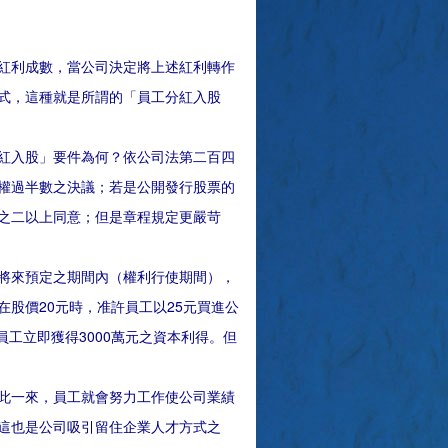
紅利成數，當公司決定將上述紅利轉作
式，這種就是所謂的「員工分紅入股
紅入股」要件為何？依公司法第二百四
權過半數之決議；若是公開發行股票的
之二以上同意；但是章程規定更嚴苛
將來預定之期間內（權利行使期間），
在股價20元時，准許員工以25元買進公
員工立即獲得3000萬元之資本利得。但
此一來，員工就會努力工作使公司業績
這也是公司吸引留住企業人才方式之