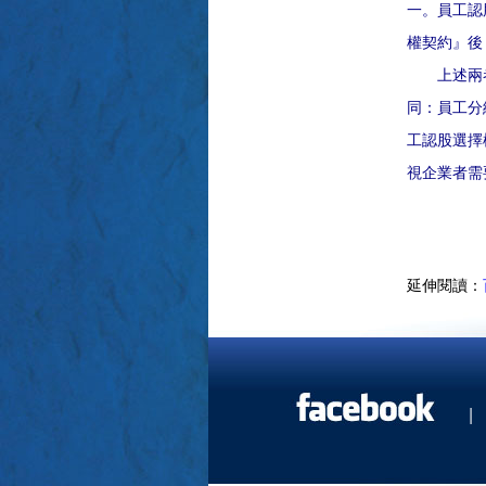
一。員工認
權契約』後
上述兩者有
同：員工分
工認股選擇
視企業者需
延伸閱讀：
|