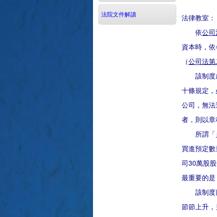
法院文件解讀
法律教室：
依
公司
資本時，依
（
公司法第
該制度成立
十條規定，
公司，無法
者，則以章
所謂「員工
買進預定數
司30萬股
最重要的是
該制度目的
節節上升，