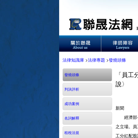
法律知識庫
>
法律專題
>
發燒頭條
「員工
發燒頭條
說〉
判決評析
成功案例
新聞
經濟部長何
名詞解釋
之立場。員
租稅法規
工分紅配股