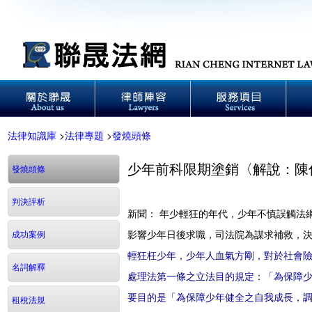
法律知識庫
>
法律專題
>
發燒頭條
少年前科限期塗銷〈解說：陳
發燒頭條
判決評析
新聞： 年少輕狂的年代，少年不慎誤觸法
影響少年日後求職，司法院為謀求補救，
成功案例
輕狂枉少年，少年人血氣方剛，對於社會險惡
名詞解釋
處理法第一條之立法目的規定：「為保障
要目的是「為保障少年健全之自我成長，
租稅法規