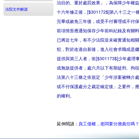
治目的、重於處罰效果」，為保障少年權
法院文件解讀
十六年修正後，[$301172$]第八十
完畢或赦免三年後，或受不付審理或不付保
前項情形應通知保存少年前科紀錄及有關料
已將近七年，有不少法院並未確實通知相
犯，對於改過自新後，進入社會求職或是
提供與第三人者，依[$301173$]少
或無故提供者，處六月以下有期徒刑、拘
法第八十三條之依規定「少年涉案被轉介
或不付保護處分之裁定確定後」之要件，
的權利。
延伸閱讀：
員工侵權，老闆要分擔責任嗎