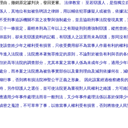
理由，撤銷原定讞判決，發回更審。
法律教室： 至若辯護人，是指獨立
係人，其地位有如被告聘請之律師，用以輔佐犯罪嫌疑人或被告，依據法
不受刑事追訴機關不當之攻擊與強制處分，並且協助刑事法院發現真實，避免發生
三十一條規定，最輕本刑為三年以上之有期徒刑則應強制辯護，縱然曾姓
師簽到，卻未見辯護資料的記載，有辯護人之設置而未為辯護，形同沒有
使該曾姓少年之權利受有損害，只收受費用卻不為當事人作最有利的權利
件進入法院後，法院應本著無罪推定的原則，不論對於被告有利與否的各
但於高等法院的調查部分，尤其本案之當事人係為未成年少年，適用少年
處分，而本案之法院應為被告事實部份以及量刑理由及減刑依據何在，減
糊行事，否則將有損法院神聖公平正義之形象。 因此該案經過檢察總長
時，另作辯護人之選任，並可使法院更為重視對人民權利之維護，方可維
應適用少年事件處理法而非一般刑法，又少年事件處理法係以基於保障少
縝密之蒐證，不可草率了事，以致當事人權利受有損害，否則將致使人民