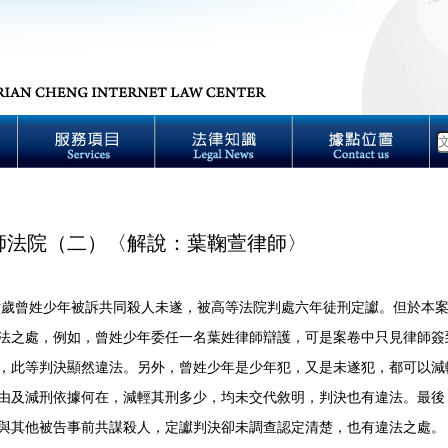
師法院（二）〈解說：葉鞠萱律師〉
六歲曾姓少年被訴共同殺人未遂，被高等法院判處六年徒刑定讞。但於本
法之處，例如，曾姓少年委任一名葉姓律師辯護，可是案卷中只見律師簽
，此等判決顯然違法。另外，曾姓少年是少年犯，又是未遂犯，都可以減
由及減刑依據何在，減輕其刑多少，均未交代敘明，判決也有違法。最後
與其他被告事前共謀殺人，定讞判決卻未調查認定清楚，也有違法之處。