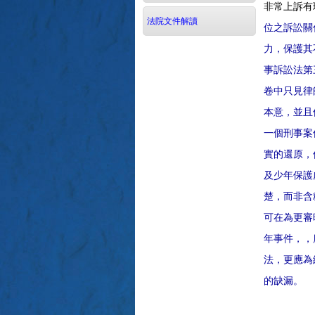
非常上訴有
法院文件解讀
位之訴訟關
力，保護其
事訴訟法第
卷中只見律
本意，並且
一個刑事案
實的還原，
及少年保護
楚，而非含
可在為更審
年事件，，
法，更應為
的缺漏。