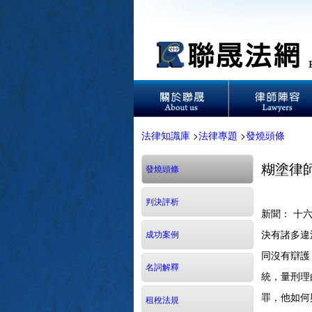
法律知識庫
>
法律專題
>
發燒頭條
糊塗律
發燒頭條
判決評析
新聞： 十
決有諸多違
成功案例
同沒有辯護
名詞解釋
統，量刑理
罪，他如何
租稅法規