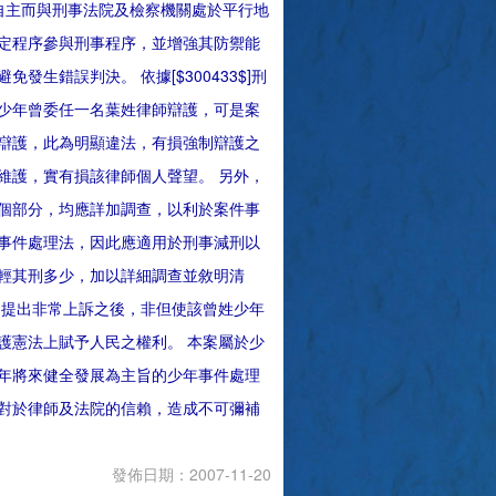
自主而與刑事法院及檢察機關處於平行地
定程序參與刑事程序，並增強其防禦能
錯誤判決。 依據[$300433$]刑
少年曾委任一名葉姓律師辯護，可是案
辯護，此為明顯違法，有損強制辯護之
維護，實有損該律師個人聲望。 另外，
個部分，均應詳加調查，以利於案件事
事件處理法，因此應適用於刑事減刑以
輕其刑多少，加以詳細調查並敘明清
的提出非常上訴之後，非但使該曾姓少年
護憲法上賦予人民之權利。 本案屬於少
年將來健全發展為主旨的少年事件處理
對於律師及法院的信賴，造成不可彌補
發佈日期：2007-11-20