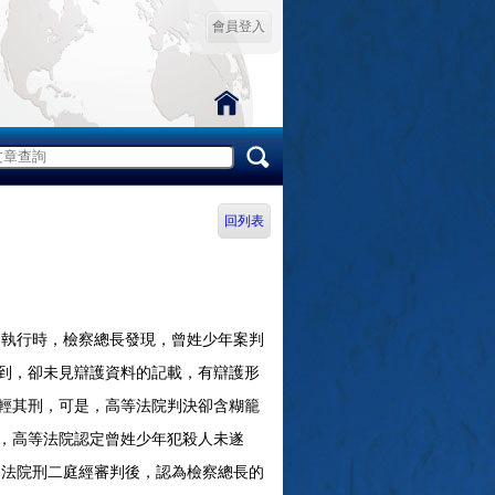
會員登入
回列表
案執行時，檢察總長發現，曾姓少年案判
到，卻未見辯護資料的記載，有辯護形
輕其刑，可是，高等法院判決卻含糊籠
，高等法院認定曾姓少年犯殺人未遂
 法院刑二庭經審判後，認為檢察總長的