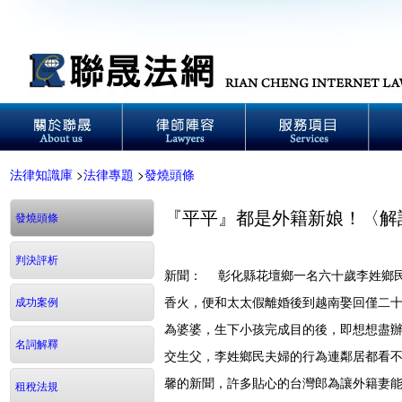
法律知識庫
>
法律專題
>
發燒頭條
『平平』都是外籍新娘！〈解
發燒頭條
判決評析
新聞： 彰化縣花壇鄉一名六十歲李姓鄉
香火，便和太太假離婚後到越南娶回僅二
成功案例
為婆婆，生下小孩完成目的後，即想想盡
名詞解釋
交生父，李姓鄉民夫婦的行為連鄰居都看不
馨的新聞，許多貼心的台灣郎為讓外籍妻
租稅法規