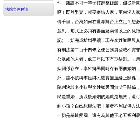
件。雖說不可一竿子打翻整條船，但從新
法院文件解讀
啊！既然娶妻，就要疼惜人家，更何況人
傳千里，台灣如何在世界舞台上立足？想
意思，形式上必須有書面及兩個以上的見
記），始完成離婚手續，現在李姓鄉民與
有刑法第二百十四條之使公務員登載不實
公眾或他人者，處三年以下有期徒刑。」
姻關係存在，李姓鄉民同時存有兩個婚姻
外，該小孩與李姓鄉民確實無血緣上關係
院判決該名小孩與李姓鄉民間無父子關係
民是重婚，所以後婚姻的她就是無效，還
到小孩？自己想辦法吧！筆者不屑提供方
一切是基於愛國，還有為其他王老五福利