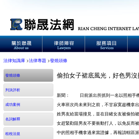
法律知識庫
>
法律專題
>
發燒頭條
偷拍女子裙底風光，好色男沒
發燒頭條
判決評析
新聞： 日前派出所抓到一名以照相手機
火車班次尚未來到之前，不甘寂寞趁機拿
成功案例
姓男友給當場撞見，並在目睹女友被偷拍
名詞解釋
女趕緊勸阻男友不要衝動打人，以免反而
中的照相手機拿過來當證據，再報請轄區
租稅法規