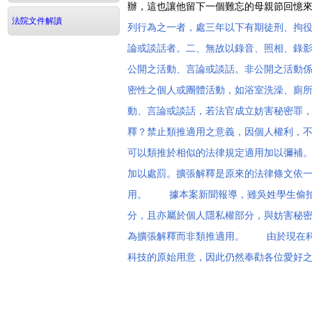
辦，這也讓他留下一個難忘的母親節回憶
法院文件解讀
列行為之一者，處三年以下有期徒刑、拘
論或談話者。二、無故以錄音、照相、錄
公開之活動、言論或談話。非公開之活動
密性之個人或團體活動，如浴室洗澡、廁
動、言論或談話，若法官成立妨害秘密罪
釋？禁止類推適用之意義，因個人權利，
可以類推於相似的法律規定適用加以彌補
加以處罰。擴張解釋是原來的法律條文依
用。 據本案新聞報導，雖吳姓學生偷拍
分，且亦屬於個人隱私權部分，與妨害秘
為擴張解釋而非類推適用。 由於現在科
科技的原始用意，因此仍然奉勸各位愛好