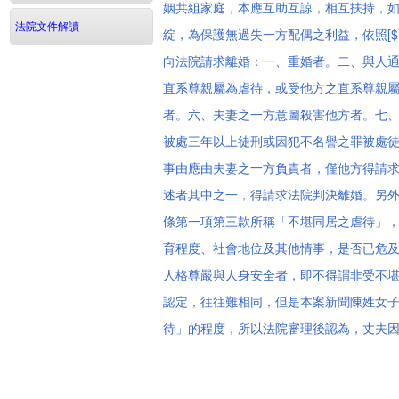
姻共組家庭，本應互助互諒，相互扶持，
法院文件解讀
綻，為保護無過失一方配偶之利益，依照[$
向法院請求離婚：一、重婚者。二、與人
直系尊親屬為虐待，或受他方之直系尊親
者。六、夫妻之一方意圖殺害他方者。七
被處三年以上徒刑或因犯不名譽之罪被處
事由應由夫妻之一方負責者，僅他方得請
述者其中之一，得請求法院判決離婚。另
條第一項第三款所稱「不堪同居之虐待」
育程度、社會地位及其他情事，是否已危
人格尊嚴與人身安全者，即不得謂非受不
認定，往往難相同，但是本案新聞陳姓女
待」的程度，所以法院審理後認為，丈夫