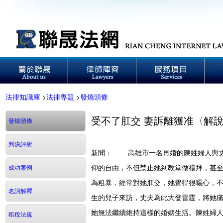
法律知識庫
>
法律專題
>
發燒頭條
受不了肛交 妻訴離獲准〈解
發燒頭條
判決評析
新聞： 高雄市一名再婚的陳姓婦人與丈
仰的自由，不但禁止她到教堂做禮拜，甚至
成功案例
為粗暴，經常對她肛交，她覺得很噁心，
名詞解釋
生的兒子來訪，丈夫為此大發雷霆，將她
她無法繼續維持這樣的婚姻生活。陳姓婦
租稅法規