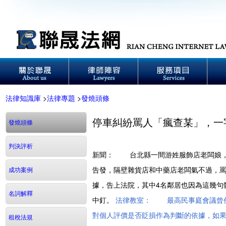
法律知識庫
>
法律專題
>
發燒頭條
停車糾紛罵人「瘋查某」，一
發燒頭條
判決評析
新聞： 台北縣一間游姓服飾店老闆娘，
告發，隔壁雜貨店和中藥店老闆氣不過，
成功案例
據，告上法院，其中4名鄰居也因為這幾句
名詞解釋
中釘。
法律教室： 最高民事庭會議曾作
對個人評價是否貶損作為判斷的依據，如
租稅法規