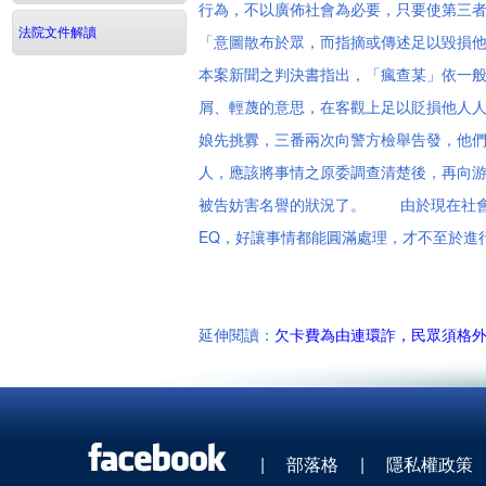
行為，不以廣佈社會為必要，只要使第三者知
法院文件解讀
「意圖散布於眾，而指摘或傳述足以毀損
本案新聞之判決書指出，「瘋查某」依一
屑、輕蔑的意思，在客觀上足以貶損他人
娘先挑釁，三番兩次向警方檢舉告發，他
人，應該將事情之原委調查清楚後，再向
被告妨害名譽的狀況了。 由於現在社會
EQ，好讓事情都能圓滿處理，才不至於進
延伸閱讀：
欠卡費為由連環詐，民眾須格
|
部落格
|
隱私權政策