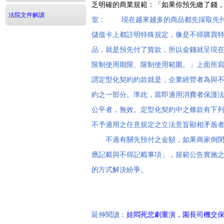
乏明確的商業規範：「如果你預先繳了錢
法院文件解讀
室： 現在越來越多的商品都先採取先付
儲值卡上都註明特殊規定，像是不得購買
品，就是預先付了貨款，所以金錢就呈現
限制使用期限、限制使用範圍。」上面所
謂定型化契約約款就是，企業經營者為與
約之一部分。準此，當即適用消費者保護法[
公平者，無效。定型化契約中之條款有下列
不予適用之任意規定之立法意旨顯相矛盾
不過有關先預付之金額，如果商家倒閉，
應記載與不得記載事項」，規範公告實施
的方式解決紛爭。
延伸閱讀：
娃悶死悲劇重演，園長司機交