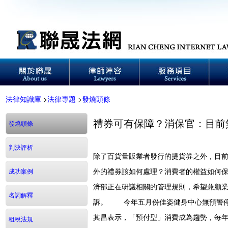
法律知識庫
>
法律專題
>
發燒頭條
禮券可有保障？消保官：目前
發燒頭條
判決評析
除了百貨量販業者發行的提貨券之外，目前7
外的禮券該如何處理？消費者的權益如何
成功案例
濟部正在研議相關的管理規則，希望兼顧
名詞解釋
訴。 今年五月份佳姿健身中心無預警停
其昌表示，「預付型」消費成為趨勢，每年市場
租稅法規