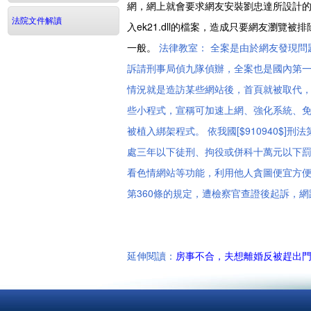
網，網上就會要求網友安裝劉忠達所設計的程
法院文件解讀
入ek21.dll的檔案，造成只要網友瀏
一般。
法律教室： 全案是由於網友發現
訴請刑事局偵九隊偵辦，全案也是國內第
情況就是造訪某些網站後，首頁就被取代
些小程式，宣稱可加速上網、強化系統、免
被植入綁架程式。 依我國[$910940$
處三年以下徒刑、拘役或併科十萬元以下
看色情網站等功能，利用他人貪圖便宜方便的
第360條的規定，遭檢察官查證後起訴，
延伸閱讀：
房事不合，夫想離婚反被趕出門