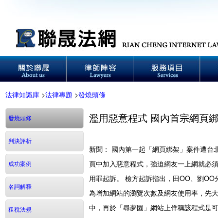
法律知識庫
>
法律專題
>
發燒頭條
濫用惡意程式 國內首宗網頁
發燒頭條
判決評析
新聞： 國內第一起「網頁綁架」案件遭台
頁中加入惡意程式，強迫網友一上網就必
成功案例
用罪起訴。 檢方起訴指出，田OO、劉O
名詞解釋
為增加網站的瀏覽次數及網友使用率，先
中，再於「尋夢園」網站上佯稱該程式是可
租稅法規