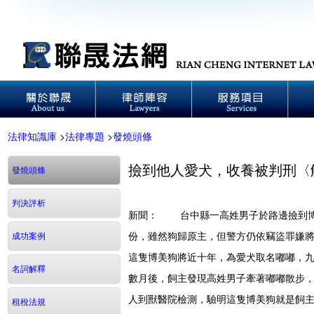
法律知識庫
>
法律專題
>
發燒頭條
撿到他人愛犬，收養被判刑〈
發燒頭條
判決評析
新聞： 台中縣一高姓男子於路邊撿到博
份，雖然狗歸原主，但警方仍依竊盜罪嫌
成功案例
這隻博美狗將近十年，為愛犬取名嘟嘟，
名詞解釋
數月後，飼主發現高姓男子牽著嘟嘟散步
人到獸醫院檢測，驗明這隻博美狗就是飼
租稅法規