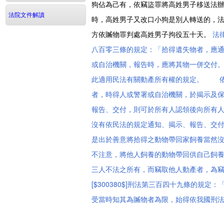
狗佔為己有，依竊盜罪將高姓男子移送法
法院文件解讀
時，高姓男子又改口小狗是別人轉送的，
方依贓物罪判處高姓男子拘役五十天。
法
八百零三條的規定：「拾得遺失物者，應
或自治機關，報告時，應將其物一併交付
此適用民法有關動產所有權的規定。 依我
者，時得人或警署或自治機關，於揭示及
報告、交付，則可於所有人認領後向所有
沒有依民法的規定通知、揭示、報告、交
是出於善意將拾得之動物帶回家飼養當然
不注意，將他人飼養的動物帶回供自己飼養，
三人不法之所有，而竊取他人動產者，為
[$300380$]刑法第三百四十九條的
受當時知其為贓物者為限，始得依我國刑