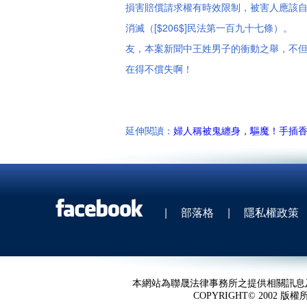
損害賠償請求權有時效限制，被害人應該
消滅（[$206$]民法第一百九十七條
友，本案新聞中王姓男子的衝動之舉，不
在得不償失啊！
延伸閱讀：
婦人稱被鬼纏身，驅魔！手插
|
部落格
|
隱私權政策
本網站為聯晟法律事務所之提供相關訊息
COPYRIGHT© 2002