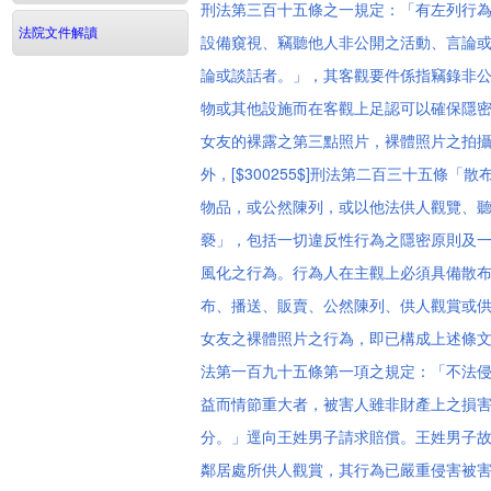
刑法第三百十五條之一規定：「有左列行
法院文件解讀
設備窺視、竊聽他人非公開之活動、言論
論或談話者。」，其客觀要件係指竊錄非
物或其他設施而在客觀上足認可以確保隱
女友的裸露之第三點照片，裸體照片之拍
外，[$300255$]刑法第二百三十五
物品，或公然陳列，或以他法供人觀覽、
褻」，包括一切違反性行為之隱密原則及
風化之行為。行為人在主觀上必須具備散
布、播送、販賣、公然陳列、供人觀賞或
女友之裸體照片之行為，即已構成上述條文
法第一百九十五條第一項之規定：「不法
益而情節重大者，被害人雖非財產上之損
分。」逕向王姓男子請求賠償。王姓男子
鄰居處所供人觀賞，其行為已嚴重侵害被