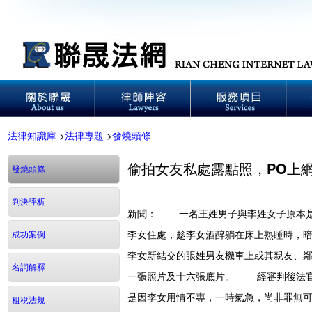
法律知識庫
>
法律專題
>
發燒頭條
偷拍女友私處露點照，PO上
發燒頭條
判決評析
新聞： 一名王姓男子與李姓女子原本是
李女住處，趁李女酒醉躺在床上熟睡時，
成功案例
李女新結交的張姓男友機車上或其親友、
名詞解釋
一張照片及十六張底片。 經審判後法官
是因李女用情不專，一時氣急，尚非罪無
租稅法規