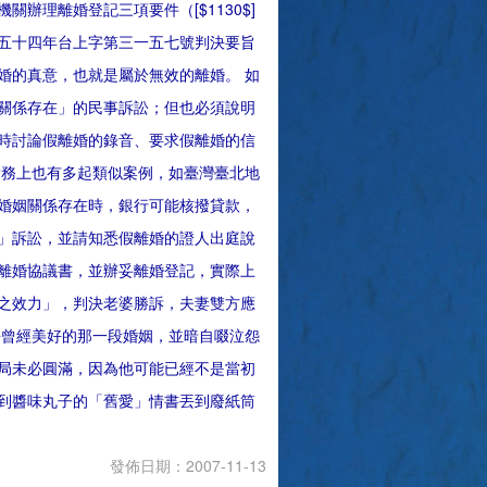
辦理離婚登記三項要件（[$1130$]
五十四年台上字第三一五七號判決要旨
婚的真意，也就是屬於無效的離婚。 如
關係存在」的民事訴訟；但也必須說明
時討論假離婚的錄音、要求假離婚的信
實務上也有多起類似案例，如臺灣臺北地
婚姻關係存在時，銀行可能核撥貸款，
」訴訟，並請知悉假離婚的證人出庭說
離婚協議書，並辦妥離婚登記，實際上
之效力」，判決老婆勝訴，夫妻雙方應
去曾經美好的那一段婚姻，並暗自啜泣怨
局未必圓滿，因為他可能已經不是當初
到醬味丸子的「舊愛」情書丟到廢紙筒
發佈日期：2007-11-13