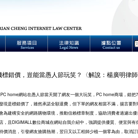
機標錯價，豈能當愚人節玩笑？〈解說：楊廣明律師
C home網站在愚人節當天開了網友一個大玩笑，PC home商場，錯把7
發現是標錯價了，雖然承諾全額退費，但下單的網友相當不滿，揚言要對
會為建構安全的網路購物環境，推動信賴標章制度，協助消費者過濾出優良
店，且DIGIMALL數位商城在網站自我介紹中，強調提供優質、便宜與
特價消息，引發網友搶購熱潮，翌日又以工程師少植一個零為由，取消訂