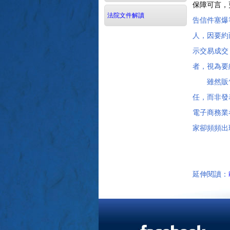
保障可言，
法院文件解讀
告信件塞爆
人，因要約
示交易成交
者，視為要
雖然販售卡
任，而非發
電子商務業
家卻頻頻出
延伸閱讀：