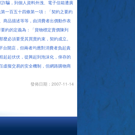
詐騙，到個人資料外洩、電子信箱遭廣
民法第一百五十四條第一項：「契約之要約
、商品描述等等，由消費者出價動作表
項對要約的定義為：「貨物標定賣價陳列
那麼必須要受其買賣約束，契約成立。
用平台開店，但兩者均應對消費者負起責
程起起伏伏，從興起到泡沫化，倖存的
任虛擬交易的安全機制，但網路購物商
發佈日期：2007-11-14