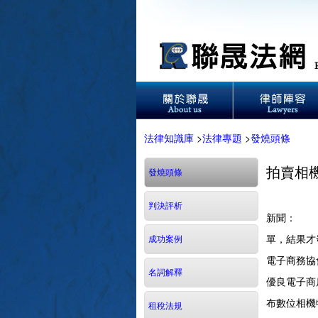
法律知識庫
>
法律專題
>
發燒頭條
拍賣相
發燒頭條
判決評析
新聞： P
單，結果才
成功案例
電子商務協
名詞解釋
優良電子商
布數位相機
租稅法規