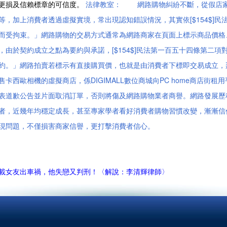
更損及信賴標章的可信度。
法律教室： 網路購物糾紛不斷，從假店家
等，加上消費者透過虛擬實境，常出現認知錯誤情況，其實依[$154$]
而受拘束。」網路購物的交易方式通常為網路商家在頁面上標示商品價格
，由於契約成立之點為要約與承諾，[$154$]民法第一百五十四條第二
約。」網路拍賣若標示有直接購買價，也就是由消費者下標即交易成立，
西歐相機的虛擬商店，係DIGIMALL數位商城向PC home商店街租
表道歉公告並片面取消訂單，否則將傷及網路購物業者商譽。網路發展歷
者，近幾年均穩定成長，甚至專家學者看好消費者購物習慣改變，漸漸信
現問題，不僅損害商家信譽，更打擊消費者信心。
載女友出車禍，他失戀又判刑！〈解說：李清輝律師〉