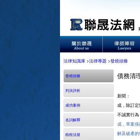
法律知識庫
>
法律專題
>
發燒頭條
債務清
發燒頭條
判決評析
新聞： 卡
成，除訂定
成功案例
不誠實行為
名詞解釋
成，草案係
解及破產的
租稅法規