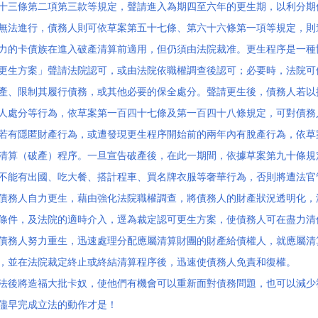
十三條第二項第三款等規定，聲請進入為期四至六年的更生期，以利分期
無法進行，債務人則可依草案第五十七條、第六十六條第一項等規定，
力的卡債族在進入破產清算前適用，但仍須由法院裁准。更生程序是一種
更生方案」聲請法院認可，或由法院依職權調查後認可；必要時，法院可
產、限制其履行債務，或其他必要的保全處分。聲請更生後，債務人若以
人處分等行為，依草案第一百四十七條及第一百四十八條規定，可對債
若有隱匿財產行為，或遭發現更生程序開始前的兩年內有脫產行為，依草
清算（破產）程序。一旦宣告破產後，在此一期間，依據草案第九十條規
不能有出國、吃大餐、搭計程車、買名牌衣服等奢華行為，否則將遭法
債務人自力更生，藉由強化法院職權調查，將債務人的財產狀況透明化，
條件，及法院的適時介入，逕為裁定認可更生方案，使債務人可在盡力清
債務人努力重生，迅速處理分配應屬清算財團的財產給債權人，就應屬清
，並在法院裁定終止或終結清算程序後，迅速使債務人免責和復權。 
法後將造福大批卡奴，使他們有機會可以重新面對債務問題，也可以減少
儘早完成立法的動作才是！