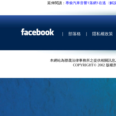
延伸閱讀：
專偷汽車音響1落網1在逃〈解
|
部落格
|
隱私權政策
本網站為聯晟法律事務所之提供相關訊息
COPYRIGHT© 2002