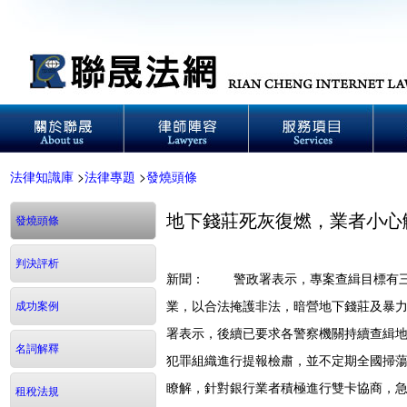
法律知識庫
>
法律專題
>
發燒頭條
地下錢莊死灰復燃，業者小心
發燒頭條
判決評析
新聞： 警政署表示，專案查緝目標有三
業，以合法掩護非法，暗營地下錢莊及暴
成功案例
署表示，後續已要求各警察機關持續查緝
名詞解釋
犯罪組織進行提報檢肅，並不定期全國掃
瞭解，針對銀行業者積極進行雙卡協商，
租稅法規