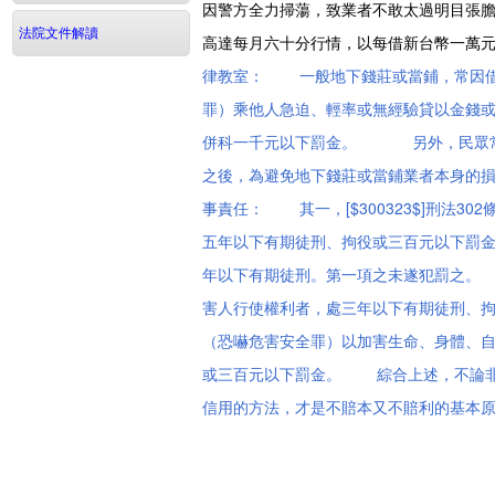
因警方全力掃蕩，致業者不敢太過明目張
法院文件解讀
高達每月六十分行情，以每借新台幣一萬
律教室： 一般地下錢莊或當鋪，常因借錢給
罪）乘他人急迫、輕率或無經驗貸以金錢
併科一千元以下罰金。 另外，民眾常因
之後，為避免地下錢莊或當鋪業者本身的
事責任： 其一，[$300323$]刑法
五年以下有期徒刑、拘役或三百元以下罰
年以下有期徒刑。第一項之未遂犯罰之。 其
害人行使權利者，處三年以下有期徒刑、拘役
（恐嚇危害安全罪）以加害生命、身體、
或三百元以下罰金。 綜合上述，不論非
信用的方法，才是不賠本又不賠利的基本