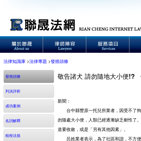
法律知識庫
>
法律專題
>
發燒頭條
敬告諸犬 請勿隨地大小便!?
發燒頭條
判決評析
新聞：
成功案例
台中縣豐原一托兒所業者，因受不了狗兒
勿隨處大小便，人類已經逐漸缺乏耐性了
名詞解釋
道要收斂，或是「另有其他因素」。
租稅法規
呂姓業者表示，為了社區和諧，不方便找