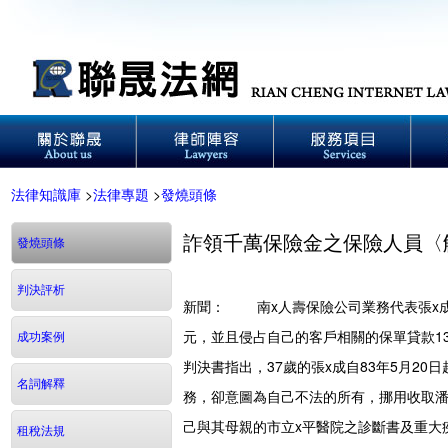
法律知識庫
>
法律專題
>
發燒頭條
詐領千萬保險金之保險人員〈
發燒頭條
判決評析
新聞： 南x人壽保險公司業務代表張x成
元，並且侵占自己的客戶相關的保單貸款1
成功案例
判決書指出，37歲的張x成自83年5月2
名詞解釋
務，卻意圖為自己不法的所有，挪用收取潘
己與其母親的市立x平醫院之診斷書及重大疾
租稅法規