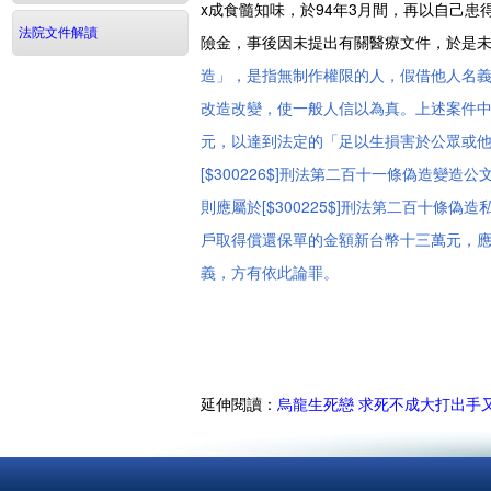
x成食髓知味，於94年3月間，再以自己
法院文件解讀
險金，事後因未提出有關醫療文件，於是未
造」，是指無制作權限的人，假借他人名
改造改變，使一般人信以為真。上述案件
元，以達到法定的「足以生損害於公眾或
[$300226$]刑法第二百十一條偽造
則應屬於[$300225$]刑法第二百十
戶取得償還保單的金額新台幣十三萬元，
義，方有依此論罪。
延伸閱讀：
烏龍生死戀 求死不成大打出手