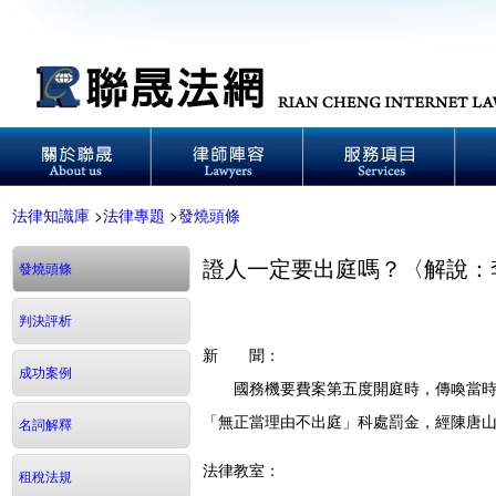
法律知識庫
>
法律專題
>
發燒頭條
證人一定要出庭嗎？〈解說：
發燒頭條
判決評析
新 聞：
成功案例
國務機要費案第五度開庭時，傳喚當時總
「無正當理由不出庭」科處罰金，經陳唐山
名詞解釋
法律教室：
租稅法規