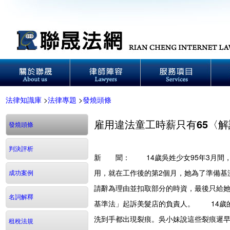
法律知識庫
>
法律專題
>
發燒頭條
雇用違法童工時薪只有65〈
發燒頭條
判決評析
新 聞：
14歲吳姓少女95年3月間，
用，就在工作後的第2個月，她為了準備基
成功案例
請辭為理由並扣取部分的時資，最後只給她
名詞解釋
基準法」起訴美髮店的負責人。 14歲
洗到手都出現裂痕。吳小妹說這些裂痕遲
租稅法規