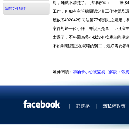
對，她就不清楚了。
法律教室：
按[$40
法院文件解讀
工作，但如有主管機關認定其工作性質及
應依[$402042$]同法第77條罰則之
案件對於一位小妹，雖說只是童工，但雇主
太過了，不料因為吳小妹沒有按雇主的規定
不如啊!建議正在就職的勞工，最好需要參
延伸閱讀：
加油卡小心被盗刷〈解說：張
|
部落格
|
隱私權政策