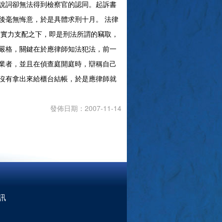
說詞卻無法得到檢察官的認同。起訴書
後毫無悔意，於是具體求刑十月。
法律
實力支配之下，即是刑法所謂的竊取，
當的嚴格，關鍵在於應律師知法犯法，前一
業者，並且在偵查庭開庭時，辯稱自己
沒有拿出來給櫃台結帳，於是應律師就
發佈日期：2007-11-14
訊