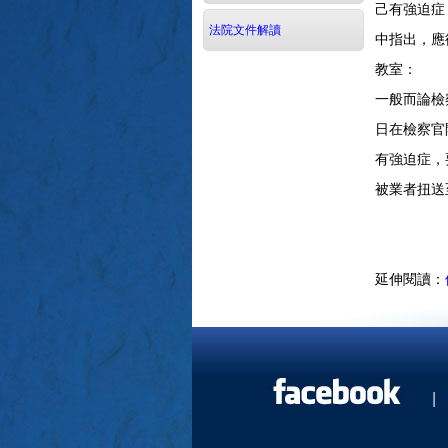
己有強迫症
法院文件解讀
中指出，應
教室：
上述
一般而論檢
日在檢察官
有強迫症，
被業者扭送
延伸閱讀：
|