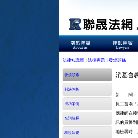
法律知識庫
>
法律專題
>
發燒頭條
消基會
發燒頭條
判決評析
新 聞：
員工當場「
成功案例
應律師在接
名詞解釋
訊的員警到
地檢署時，
租稅法規