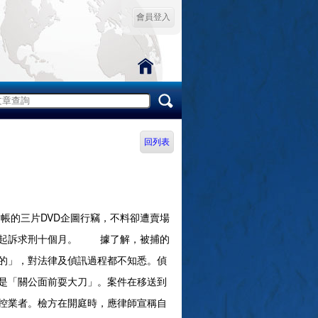
會員登入
回列表
的三片DVD企圖行竊，不料卻遭賣場
罪起訴求刑十個月。 據了解，被捕的
的」，對法律及偵訊過程都不知悉。偵
是「關公面前耍大刀」。案件在移送到
控業者。檢方在開庭時，應律師宣稱自