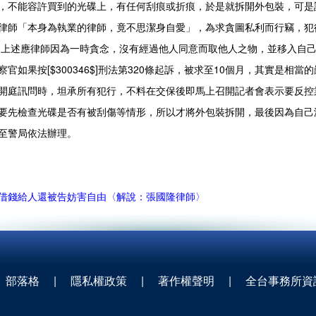
，不能容許買到的光碟上，有任何刮痕或折痕，於是就拆開外包裝，可是
律師「本身為執業的律師，竟不思潔身自愛」，為求貪圖私利而行竊，犯
應律師因為一時貪念，沒有經過他人同意而取他人之物，並移入自己
察官如果按[$300346$]刑法第320條起訴，被求至10個月，其實是相
開庭訊問時，坦承所有犯行，不料在交保後即馬上召開記者會表示要反控
要先檢查光碟是否有被刮傷等情形，所以才將外包裝拆開，最後因為自己
至警局依法辦理。
借錢給人還被告妨害自由〈解說：張國隆律師〉
部落格
|
隱私權政策
|
著作權聲明
|
全台事務所資