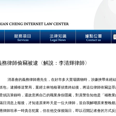
義務律師偷竊被逮〈解說：李清輝律師〉
消基會的義務律師應先生，在好市多大賣場購物時，涉嫌挾帶未經結帳
抓包」逮捕移送警局，案經士林地檢署偵查終結後，將這位律師依竊盜
受偵訊筆錄時，還故意將自己的職業身份隱藏，對員警告知他是「補教業
隔日消息上報後，才知道原來昨天是一位大律師，並自我解嘲原來整晚都
應律師坦承一時貪念犯案，但在他交保後隔日，即以召開記者會的方式反