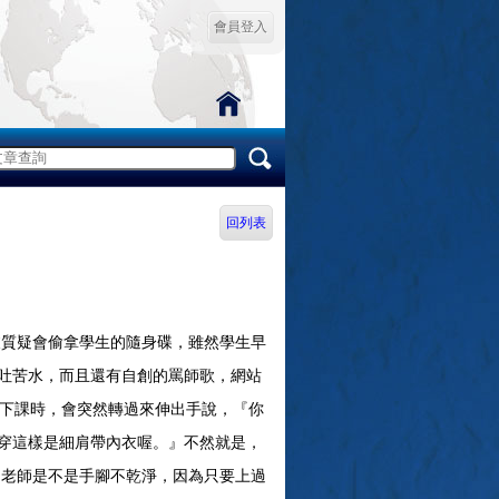
會員登入
回列表
質疑會偷拿學生的隨身碟，雖然學生早
吐苦水，而且還有自創的罵師歌，網站
趁下課時，會突然轉過來伸出手說，『你
穿這樣是細肩帶內衣喔。』不然就是，
老師是不是手腳不乾淨，因為只要上過