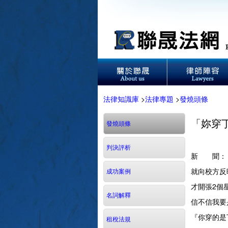
法律知識庫
>
法律專題
>
發燒頭條
「妳穿
發燒頭條
判決評析
新 聞：
就向校方反
成功案例
才開張2個
名詞解釋
信不信我要
『你穿的是
租稅法規