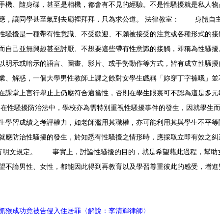
手機、隨身碟，甚至是相機，都會有不見的經驗。不是性騷擾就是私人物
應，讓同學甚至氣到去廟裡拜拜，只為求公道。
法律教室：
身體自主權
性騷擾是一種帶有性意識、不受歡迎、不願被接受的注意或各種形式的接
而自己並無興趣甚至討厭、不想要這些帶有性意識的接觸，即稱為性騷擾
以明示或暗示的語言、圖畫、影片、或手勢動作等方式，皆有成立性騷
業、解惑，一個大學男性教師上課之餘對女學生戲稱「妳穿丁字褲哦」並
在課堂上言行舉止上仍應符合適當性，否則在學生眼裏可不認為這是多元
性騷擾防治法中，學校亦為需特別重視性騷擾事件的發生，因就學生而
生學習成績之考評權力，如老師濫用其職權，亦可能利用其與學生不平等
就應防治性騷擾的發生，於知悉有性騷擾之情形時，應採取立即有效之糾正及補
有明文規定。 事實上，討論性騷擾的目的，就是希望藉此過程，幫助
望不論男性、女性，都能因此得到再教育以及學習尊重彼此的感受，增進
抓猴成功竟被告侵入住居罪〈解說：李清輝律師〉