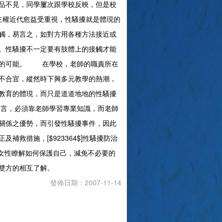
品不見，同學屢次跟學校反映，但是校
近代愈益受重視，性騷擾就是體現的
觸，易言之，如對方用各種方法接近或
。性騷擾不一定要有肢體上的接觸才能
擾的可能。 在學校，老師的職責所在
不合宜，縱然時下興多元教學的熱潮，
教育的體現，而只是道道地地的性騷擾
言，必須靠老師學習專業知識，而老師
關係之優勢，而引發性騷擾事件，因此
救措施，[$923364$]性騷擾防治
女性瞭解如何保護自己，減免不必要的
雙方的相互了解。
發佈日期：2007-11-14