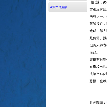
他的課，從
法院文件解讀
方都沒有回
法典之一。
嘗試接近，
造成，舉凡
是傳道、授
但為人師表
而已。 在
亦擁有對學
在學校自己
法第7條亦
恐懼，也希
延伸閱讀：