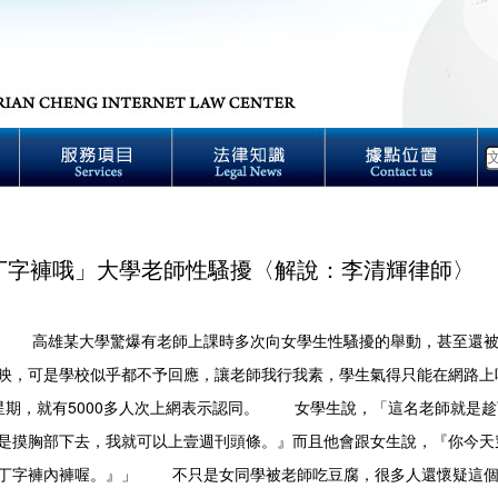
丁字褲哦」大學老師性騷擾〈解說：李清輝律師〉
高雄某大學驚爆有老師上課時多次向女學生性騷擾的舉動，甚至還被
映，可是學校似乎都不予回應，讓老師我行我素，學生氣得只能在網路上
星期，就有5000多人次上網表示認同。 女學生說，「這名老師就是
是摸胸部下去，我就可以上壹週刊頭條。』而且他會跟女生說，『你今天
丁字褲內褲喔。』」 不只是女同學被老師吃豆腐，很多人還懷疑這個