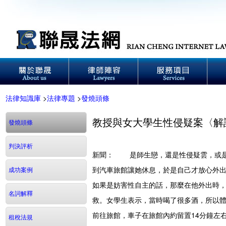
法律知識庫
>
法律專題
>
發燒頭條
教授與女大學生性侵疑案〈解
發燒頭條
判決評析
新聞：
是師生戀，還是性侵疑雲，或是仙
到汽車旅館讓她休息，於是自己才放心外
成功案例
如果是妨害性自主的話，那麼在他外出時
名詞解釋
救。女學生表示，當時喝了很多酒，所以
前往旅館，車子在旅館內約留置14分鐘左
租稅法規