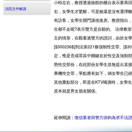
小時左右，教授透過旅館的櫃台表示要再
法院文件解讀
右，女學生才驚醒，可是她還是沒有選擇離
有訪客，女學生開門讓他進房。教授指出，
生都不走呢?表示雙方是自願的。
法律教室
主的情形，在觀看過雙方的證詞，由於女學
[$300236$]刑法第221條強制性交罪、[$
定，惟是否成罪其中關鍵在於性交及強制
勢性交部份，在此部份女學生並無提出直
乘機性交罪，爭點應有如下，倘女學生已
其他重點部分，即是在KTV喝酒時，女學
原本就是男女朋友關係。
延伸閱讀：
徵信業者與警方掛鉤為求不法