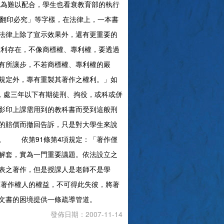
為難以配合，學生也看衰教育部的執行
翻印必究」等字樣，在法律上，一本書
法律上除了宣示效果外，還有更重要的
利存在，不像商標權、專利權，要透過
有所讓步，不若商標權、專利權的嚴
規定外，專有重製其著作之權利。」如
，處三年以下有期徒刑、拘役，或科或併
影印上課需用到的教科書而受到這般刑
的賠償而撤回告訴，只是對大學生來說
。 依第91條第4項規定：「著作僅
解套，實為一門重要議題。依法設立之
表之著作，但是授課人是老師不是學
著作權人的權益，不可得此失彼，將著
文書的困境提供一條疏導管道。
發佈日期：2007-11-14