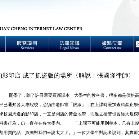
的影印店 成了抓盜版的場所〈解說：張國隆律師〉
開學了，除了註冊還要買新課本，大學生的教科書，很多都是價格高
部已通知各大專院校，必須由老師當「眼線」，在上課時嚴加查緝禁止學
園周邊的影印店，一直是開店的黃金地帶，而過去檢警也曾經大規模
科書行為，仍一直存在各大學內。 「上課不可能用到整本，只有上幾
都用買的話，負擔對我們來說太大了。」一位大學生對記者說到，其實原