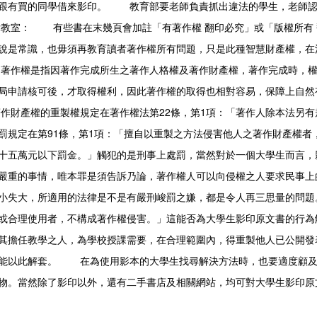
跟有買的同學借來影印。 教育部要老師負責抓出違法的學生，老師認
律教室：
有些書在末幾頁會加註「有著作權 翻印必究」或「版權所有 
說是常識，也毋須再教育讀者著作權所有問題，只是此種智慧財產權，在
作權是指因著作完成所生之著作人格權及著作財產權，著作完成時，權
局申請核可後，才取得權利，因此著作權的取得也相對容易，保障上自然
財產權的重製權規定在著作權法第22條，第1項：「著作人除本法另有
罰規定在第91條，第1項：「擅自以重製之方法侵害他人之著作財產權者
十五萬元以下罰金。」觸犯的是刑事上處罰，當然對於一個大學生而言，
嚴重的事情，唯本罪是須告訴乃論，著作權人可以向侵權之人要求民事上
小失大，所適用的法律是不是有嚴刑峻罰之嫌，都是令人再三思量的問題
或合理使用者，不構成著作權侵害。」這能否為大學生影印原文書的行為
其擔任教學之人，為學校授課需要，在合理範圍內，得重製他人已公開發
能以此解套。 在為使用影本的大學生找尋解決方法時，也要適度顧及
物。當然除了影印以外，還有二手書店及相關網站，均可對大學生影印原