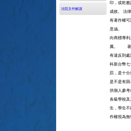
印，或乾脆
法院文件解讀
成效。
法
有著作權可
意涵。 著
向商標專利
厲。 著作
有違反則處
科新台幣七
罰，是十分
是不是有因
供個人參考
各級學校及
生，學生不
作權視為無