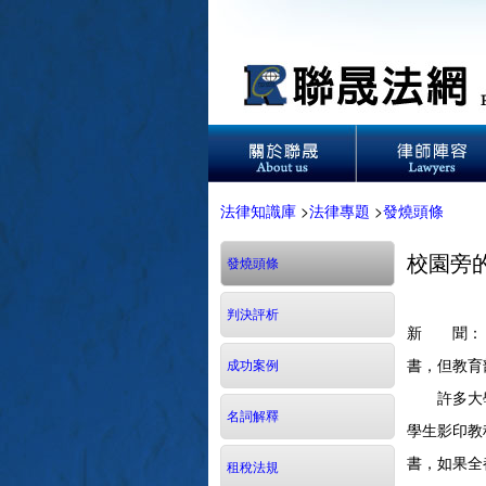
法律知識庫
>
法律專題
>
發燒頭條
校園旁
發燒頭條
判決評析
新 聞：
書，但教育
成功案例
許多大學校
名詞解釋
學生影印教
書，如果全
租稅法規