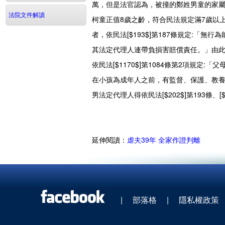
萬，但是法官認為，被撞的鄭姓男童的家
法院文件解讀
柯童正值8歲之齡，符合民法規定滿7歲以上
者，依民法[$193$]第187條規定:
其法定代理人連帶負損害賠償責任。」由
依民法[$1170$]第1084條第2項規
在小孩為成年人之前，有監督、保護、教
男法定代理人得依民法[$202$]第193條、
延伸閱讀：
虐夫39年 全家作證判離
|
部落格
|
隱私權政策