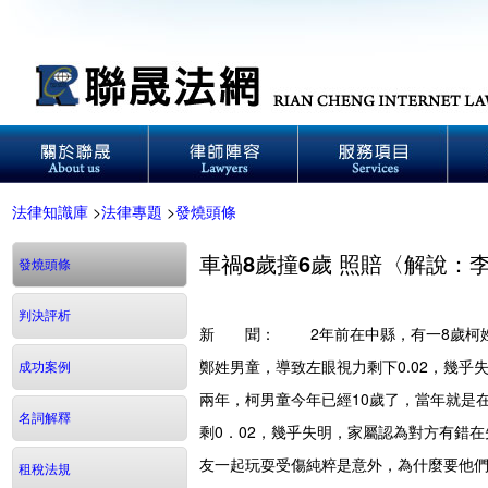
法律知識庫
>
法律專題
>
發燒頭條
車禍8歲撞6歲 照賠〈解說：
發燒頭條
判決評析
新 聞：
2年前在中縣，有一8歲柯姓
鄭姓男童，導致左眼視力剩下0.02，幾
成功案例
兩年，柯男童今年已經10歲了，當年就是
名詞解釋
剩0．02，幾乎失明，家屬認為對方有錯
友一起玩耍受傷純粹是意外，為什麼要他們
租稅法規