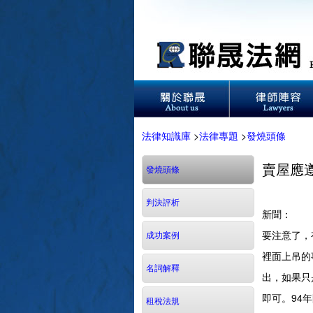
法律知識庫
>
法律專題
>
發燒頭條
賣屋應
發燒頭條
判決評析
新聞：
賣屋
要注意了，
成功案例
裡面上吊的
名詞解釋
出，如果只
即可。94
租稅法規