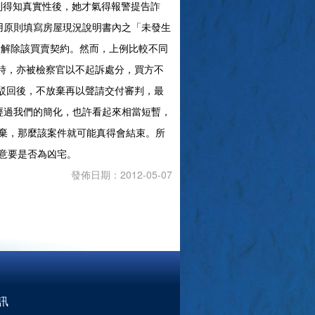
到得知真實性後，她才氣得報警提告詐
原則填寫房屋現況說明書內之「未發生
條規定，解除該買賣契約。然而，上例比較不同
程序時，亦被檢察官以不起訴處分，買方不
察署駁回後，不放棄再以聲請交付審判，最
經過我們的簡化，也許看起來相當短暫，
棄，那麼該案件就可能真得會結束。所
意要是否為凶宅。
發佈日期：2012-05-07
訊