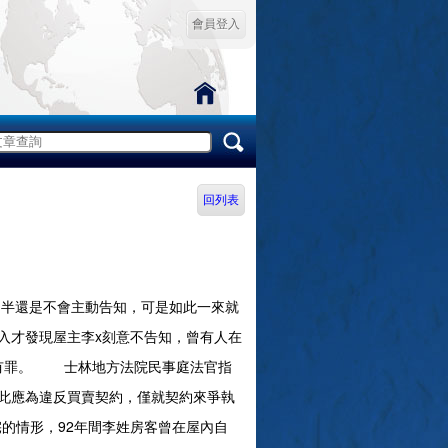
會員登入
回列表
半還是不會主動告知，可是如此一來就
入才發現屋主李x刻意不告知，曾有人在
x有罪。 士林地方法院民事庭法官指
此應為違反買賣契約，僅就契約來爭執
宅的情形，92年間李姓房客曾在屋內自