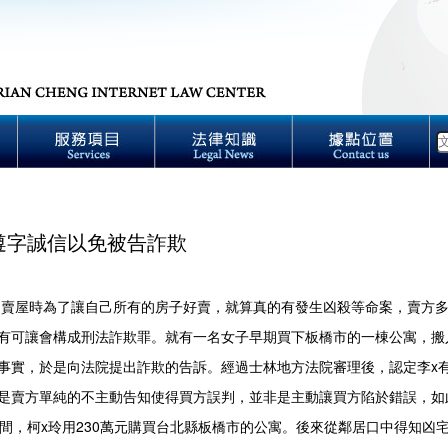
遵字誠信以免被告詐欺
時為了讓自己所有的房子好賣，就算真的有發生凶殺等命案，賣方多
有可讓會構成刑法詐欺罪。就有一名女子早期買下板橋市的一棟公寓，搬
事實，於是向法院提出詐欺的告訴。經過士林地方法院審理後，認定李
是賣方單純的不主動告知使得買方誤判，並非是主動讓買方陷於錯誤，如
年間，柯x玲用230萬元購買台北縣板橋市的公寓。後來從鄰居口中得知凶