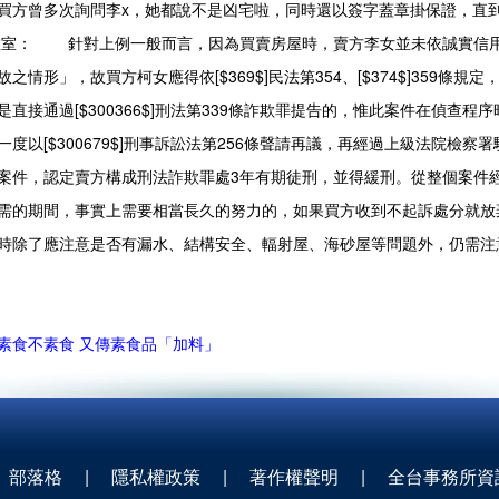
買方曾多次詢問李x，她都說不是凶宅啦，同時還以簽字蓋章掛保證，直
教室：
針對上例一般而言，因為買賣房屋時，賣方李女並未依誠實信用
之情形」，故買方柯女應得依[$369$]民法第354、[$374$]359
是直接通過[$300366$]刑法第339條詐欺罪提告的，惟此案件在偵查
一度以[$300679$]刑事訴訟法第256條聲請再議，再經過上級法院檢
案件，認定賣方構成刑法詐欺罪處3年有期徒刑，並得緩刑。從整個案件
需的期間，事實上需要相當長久的努力的，如果買方收到不起訴處分就放
時除了應注意是否有漏水、結構安全、輻射屋、海砂屋等問題外，仍需注
素食不素食 又傳素食品「加料」
部落格
|
隱私權政策
|
著作權聲明
|
全台事務所資