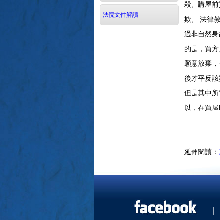
殺。購屋前
法院文件解讀
欺。
法律
過非自然身故
的是，買方
願意放棄，
後才平反該
但是其中所
以，在買屋
延伸閱讀：
|