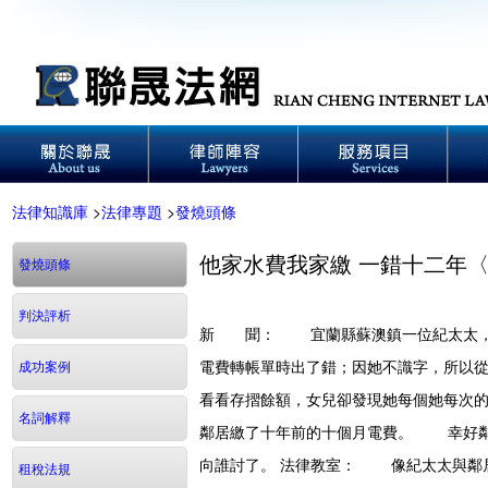
法律知識庫
>
法律專題
>
發燒頭條
他家水費我家繳 一錯十二年
發燒頭條
判決評析
新 聞：
宜蘭縣蘇澳鎮一位紀太太，十
電費轉帳單時出了錯；因她不識字，所以
成功案例
看看存摺餘額，女兒卻發現她每個她每次
名詞解釋
鄰居繳了十年前的十個月電費。 幸好鄰
向誰討了。
法律教室：
像紀太太與鄰居此
租稅法規