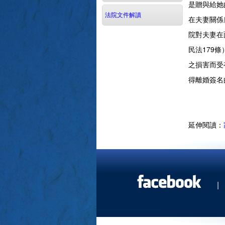
是贈與給她
法院文件解讀
在夫妻關係
院對夫妻在
民法179
之損害而受
得離婚簽名
延伸閱讀：
|