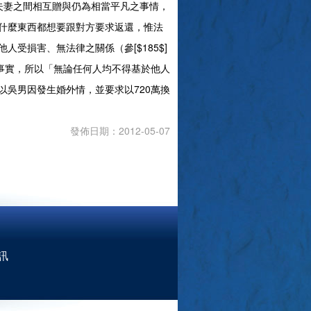
之間相互贈與仍為相當平凡之事情，
什麼東西都想要跟對方要求返還，惟法
受損害、無法律之關係（參[$185$]
事實，所以「無論任何人均不得基於他人
吳男因發生婚外情，並要求以720萬換
發佈日期：2012-05-07
訊