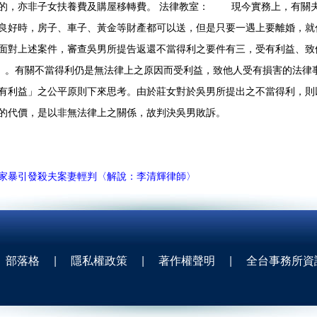
的，亦非子女扶養費及購屋移轉費。
法律教室：
現今實務上，有關夫妻
良好時，房子、車子、黃金等財產都可以送，但是只要一遇上要離婚，就
面對上述案件，審查吳男所提告返還不當得利之要件有三，受有利益、致他人
條）。有關不當得利仍是無法律上之原因而受利益，致他人受有損害的法律
有利益」之公平原則下來思考。由於莊女對於吳男所提出之不當得利，則以
的代價，是以非無法律上之關係，故判決吳男敗訴。
家暴引發殺夫案妻輕判〈解說：李清輝律師〉
部落格
|
隱私權政策
|
著作權聲明
|
全台事務所資