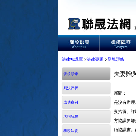
法律知識庫
>
法律專題
>
發燒頭條
夫妻贈
發燒頭條
判決評析
新聞：
知名
是沒有辦理
成功案例
妻拾得、詐
名詞解釋
方協議要離
婚協議書。
租稅法規