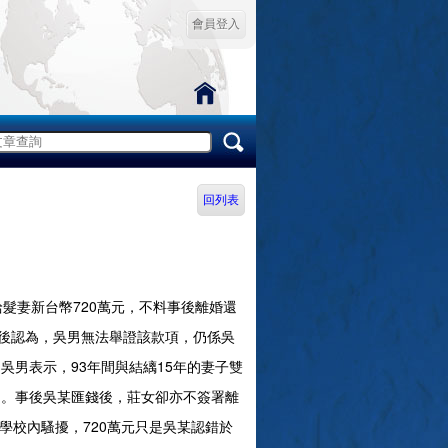
會員登入
回列表
妻新台幣720萬元，不料事後離婚還
後認為，吳男無法舉證該款項，仍係吳
男表示，93年間與結縭15年的妻子雙
名。事後吳某匯錢後，莊女卻亦不簽署離
學校內騷擾，720萬元只是吳某認錯於