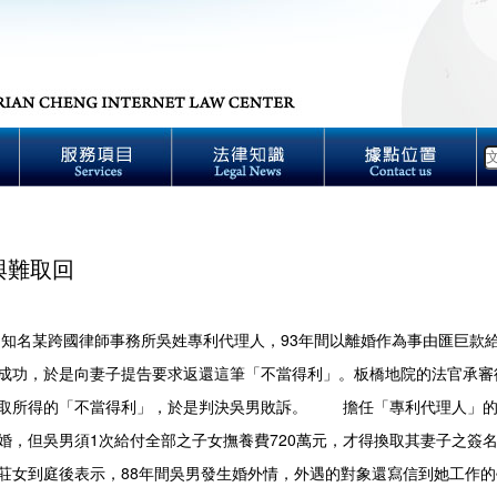
與難取回
某跨國律師事務所吳姓專利代理人，93年間以離婚作為事由匯巨款給髮
成功，於是向妻子提告要求返還這筆「不當得利」。板橋地院的法官承審
取所得的「不當得利」，於是判決吳男敗訴。 擔任「專利代理人」的吳
婚，但吳男須1次給付全部之子女撫養費720萬元，才得換取其妻子之簽
莊女到庭後表示，88年間吳男發生婚外情，外遇的對象還寫信到她工作的