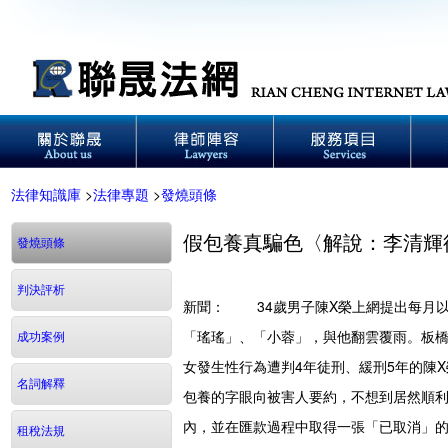
法律知識庫
>
法律專題
>
發燒頭條
假包養真騙色〈解說：李清輝
發燒頭條
判決評析
新聞：
34歲男子陳X榮上網提出每月以
「瑤瑤」、「小蓉」，與他翻雲覆雨。板
成功案例
女發生性行為遭判4年徒刑、緩刑5年的陳X
名詞解釋
包養的字眼向被害人要約，不想到居然順利
內，並在匯款過程中取得一張「已取消」
租稅法規