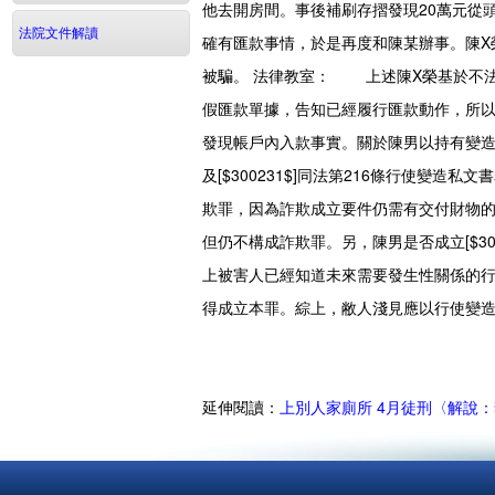
他去開房間。事後補刷存摺發現20萬元從
法院文件解讀
確有匯款事情，於是再度和陳某辦事。陳X
被騙。
法律教室：
上述陳X榮基於不法的
假匯款單據，告知已經履行匯款動作，所
發現帳戶內入款事實。關於陳男以持有變造過的
及[$300231$]同法第216條行使變造私
欺罪，因為詐欺成立要件仍需有交付財物
但仍不構成詐欺罪。另，陳男是否成立[$30
上被害人已經知道未來需要發生性關係的
得成立本罪。綜上，敝人淺見應以行使變
延伸閱讀：
上別人家廁所 4月徒刑〈解說