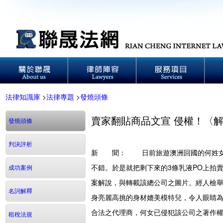
法律知識庫
>
法律專題
>
發燒頭條
賣家翻貼商品文宣 侵權！〈
發燒頭條
判決評析
新 聞：
日前旅遊澳洲回國的何姓女子
不錯。於是就把剩下來的3條乳液PO上拍
成功案例
案解說，與轉載該總公司之圖片。經人檢
名詞解釋
身亮麗高挑的身材媲美模特兒，令人眼睛為
合法之代理商，何女已侵犯該公司之著作
租稅法規