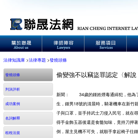
法律知識庫
>
法律專題
>
發燒頭條
偷變強不以竊盜罪認定〈解說
發燒頭條
判決評析
新聞：
34歲的鍾姓煙毒通緝犯，他為了
生，鍾男18號的清晨時，騎著機車在新竹
成功案例
子與口罩，並手持武士刀侵入民宅，就在
名詞解釋
得手金飾玉器後還是食髓知味，竟持刀押
倒，屋主見機不可失，就順手拿起椅子往
租稅法規