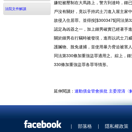
嫌犯被壓制在大馬路上，警方到達時，鍾
法院文件解讀
戶沒有關好，竟以手持武士刀進入屋主家中行竊
故侵入住居罪。並得按[$300347$]同
認定為凶器之一，加上鍾男確實已經著手
關於鍾男在行竊時被發現，進而以武士刀威脅屋
護贓物、脫免逮捕，並使用暴力脅迫被害人，
同法第330條加重強盜罪適用之。綜上，鍾
330條加重強盜罪各罪等情形。
延伸閱讀：
連動債金管會挨批 主委澄清〈
|
部落格
|
隱私權政策