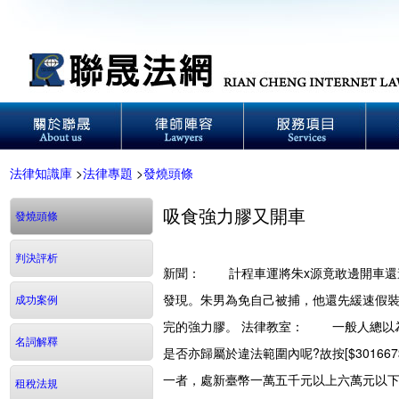
法律知識庫
>
法律專題
>
發燒頭條
吸食強力膠又開車
發燒頭條
判決評析
新聞：
計程車運將朱x源竟敢邊開車還邊
發現。朱男為免自己被捕，他還先緩速假
成功案例
完的強力膠。
法律教室：
一般人總以為，
名詞解釋
是否亦歸屬於違法範圍內呢?故按[$3016
一者，處新臺幣一萬五千元以上六萬元以
租稅法規