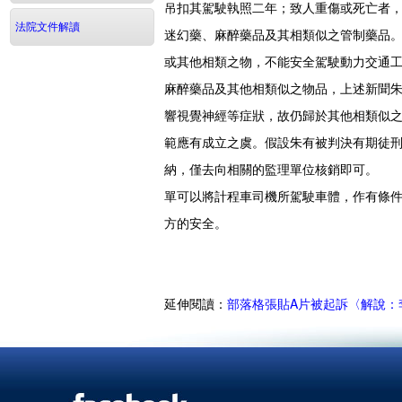
吊扣其駕駛執照二年；致人重傷或死亡者，
法院文件解讀
迷幻藥、麻醉藥品及其相類似之管制藥品。」 
或其他相類之物，不能安全駕駛動力交通
麻醉藥品及其他相類似之物品，上述新聞
響視覺神經等症狀，故仍歸於其他相類似之
範應有成立之虞。假設朱有被判決有期徒
納，僅去向相關的監理單位核銷即可。 
單可以將計程車司機所駕駛車體，作有條
方的安全。
延伸閱讀：
部落格張貼A片被起訴〈解說：