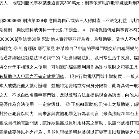
的人，地院判賠民事林某要還曹某300萬元；刑事依幫助詐欺罪嫌被判刑
[$300366$]刑法第339條 意圖為自己或第三人得財產上不法之利益
期徒刑、拘役或科或併科一千元以下罰金。 ※ 詐術係指傳遞與事實不符
[$300030$]刑法第30條 幫助他人實行犯罪行為者，為幫助犯。雖他人
減輕之
◎ 社會經驗 應可預見
林某將自己申請的手機門號交給自稱阿樂的男
活通常經驗也就是法律名詞中的「社會經驗法則」及日常生活中政府、媒
供交付予不相識之人使用，可能遭詐騙集團利用作為詐欺取財之犯罪工具
有幫助他人犯罪之不確定故意明確
。 現在行動電話門號申辦制度，一般
本人或委託他人就可辦理，並無特定資格或有何身分限制，此為具備一般
之人，不以自己名義申辦門號，反以登報方法並提供現金為誘因，向他人
是否作為合法使用，一定會懷疑。
◎ 正犯vs幫助犯
刑法上之幫助犯，係
對於正犯資以助力，而未參與實施犯罪之行為者而言（最高法院75年台上字
團成員行動電話門號，該詐欺集團成員利用林某之幫助，以該門號撥打電
罪構成要件以外之行為，且並無證據證明林某係以正犯而非以幫助犯之犯