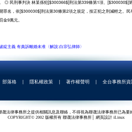
為。
◎ 民刑事判決
林某係犯[$300366$]刑法第339條第1項、[$30003
開罪名，依[$300030$]刑法第30條第2項之規定，按正犯之刑減輕之。
罰金9萬元。
破綻主義 有責訴離婚未准〈解說:白宗弘律師〉
部落格
|
隱私權政策
|
著作權聲明
|
全台事務所資
聯晟法律事務所之提供相關訊息及聯絡，不得視為聯晟法律事務所已為要
COPYRIGHT© 2002 版權所有 聯晟法律事務所│ 網頁設計
iLinux