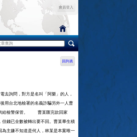
會員登入
回列表
電去詢問，對方是名叫「阿樂」的人，
前後用台北地檢署的名義詐騙另外一人曹
元供給檢警保管。 曹某匯完款回家
，但錢已全數被轉出要不回。曹某畢生積
因為主嫌不知道是何人，林某是本案唯一