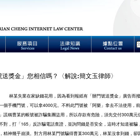
號送獎金」您相信嗎？〈解說:簡文玉律師〉
林某失業在家缺錢花用，因為看到報紙有「辦門號送獎金」廣告而撥
一個手機門號，可以拿4000元。不料此門號被「阿樂」拿去不法使用，
」謊稱曹某的帳號被詐騙集團盜用，所以存款有危險，須先交付300萬
不對，打「165」反詐騙電話查證，並詢問錢是否安全，這時才知道被騙
，精神幾乎崩潰。對方用林某門號騙得曹某300萬元，林某沒拿到錢，卻