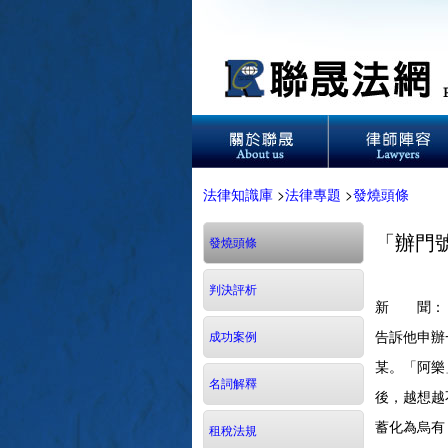
法律知識庫
>
法律專題
>
發燒頭條
「辦門
發燒頭條
判決評析
新 聞：
告訴他申辦
成功案例
某。「阿樂
名詞解釋
後，越想越
蓄化為烏有
租稅法規