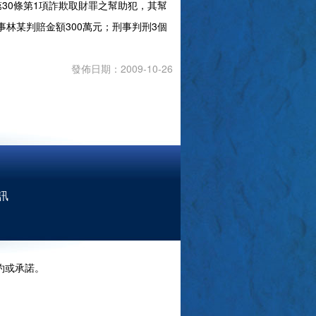
0$]第30條第1項詐欺取財罪之幫助犯，其幫
民事林某判賠金額300萬元；刑事判刑3個
發佈日期：2009-10-26
訊
約或承諾。