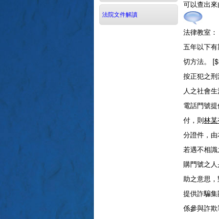
可以查出來
法院文件解讀
法律教室：
五年以下有
切方法。 
按正犯之刑
人之社會生
電話門號提
付，則
林某
分證件，由
若遇不相識
購門號之人
助之意思，
提供詐騙集
係參與詐欺