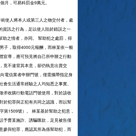
3個月，可易科罰金9萬元。
，以詐術使人將本人或第三人之物交付者，處
的資訊之行為，足以使人陷於錯誤之一
不知幫助之情者，亦同。 幫助犯之處罰，得
子，取得4000元報酬，而林某依一般
體宣導，應可預見將自己所申辦之行動
，竟不違背其本意，卻仍執意出賣交
人向電信業者申辦門號，僅需攜帶指定身
社會生活通常經驗之人均知悉之事實。
徵求收購行動電話門號使用，對於該收
對於犯罪與正犯有共同之認識，而以幫
第1509號）。 林某基於幫助之犯意，
話予曹某施詐、誘騙匯款，足見被告僅
意參與犯罪，應認其所為係幫助犯，而