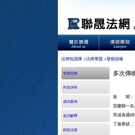
法律知識庫
>
法律專題
>
發燒頭條
多次傳
發燒頭條
判決評析
新 聞：
成功案例
宜蘭縣一名
而成為通緝
名詞解釋
了搶業績，
租稅法規