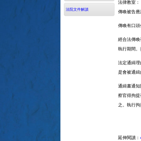
法律教室：
法院文件解讀
傳喚被告應
傳喚有口頭
經合法傳喚
執行期間。
法定通緝理
是會被通緝
通緝書通知
察官得拘提
之。執行拘
延伸閱讀：