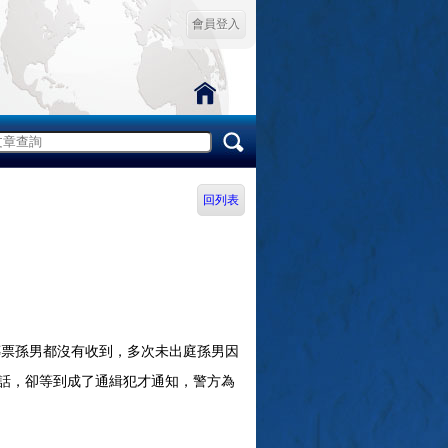
會員登入
回列表
傳票孫男都沒有收到，多次未出庭孫男因
話，卻等到成了通緝犯才通知，警方為