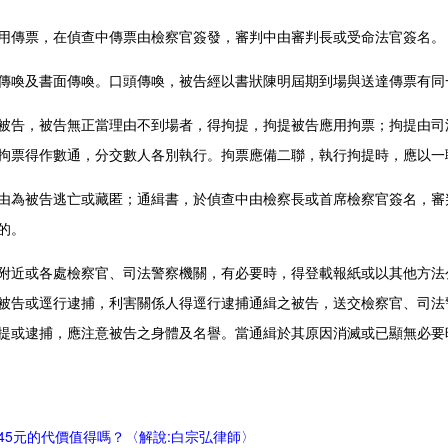
用傳票，在偵查中傳票由檢察官簽發，審判中由審判長或受命法官簽名。
傳喚及書面傳喚。口頭傳喚，被告經以書狀陳明屆期到場與送達傳票有同
被告，被告無正當理由不到場者，得拘提，拘提被告應用拘票；拘提由司
拘票得作數通，分交數人各別執行。拘票應備二聯，執行拘提時，應以一
由為被告逃亡或藏匿；通緝書，於偵查中由檢察長或首席檢察官簽名，審
的。
附近或各處檢察官、司法警察機關，有必要時，得登載報紙或以其他方法
被告或逕行逮捕，利害關係人得逕行逮捕通緝之被告，送交檢察官、司法
提或逮捕，應注意被告之身體及名譽。當通緝於其原因消滅或已顯無必要
45元的代價值得嗎？〈解說:白宗弘律師〉