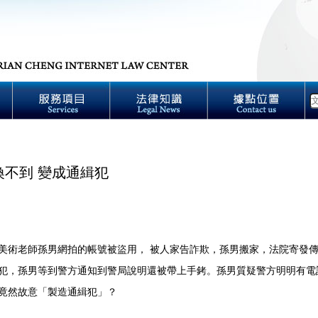
喚不到 變成通緝犯
美術老師孫男網拍的帳號被盜用， 被人家告詐欺，孫男搬家，法院寄發
犯，孫男等到警方通知到警局說明還被帶上手銬。孫男質疑警方明明有電
竟然故意「製造通緝犯」？