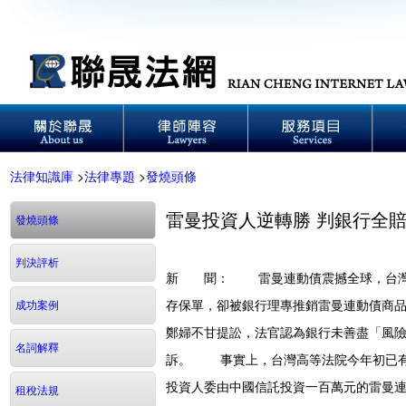
法律知識庫
>
法律專題
>
發燒頭條
雷曼投資人逆轉勝 判銀行全賠
發燒頭條
判決評析
新 聞：
雷曼連動債震撼全球，台灣
存保單，卻被銀行理專推銷雷曼連動債商
成功案例
鄭婦不甘提訟，法官認為銀行未善盡「風
名詞解釋
訴。 事實上，台灣高等法院今年初已有
投資人委由中國信託投資一百萬元的雷曼
租稅法規