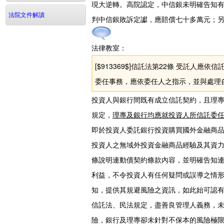
現大逆轉。高院認定，中信銀未明確告知
法院文件解讀
判中信銀敗訴定讞，應賠償七十多萬元；
法律教室：
[$913369$]信託法第22條 受託人應
委任事務，應依委任人之指示，並與處理
投資人與銀行間既有成立信託契約，且理專並受有
規定，
理專及銀行均應就投資人所信託委
即於投資人委託銀行投資購買國外金融商
投資人之無域外投資金融商品經驗及其資
條說明連動債契約條款內容，並明確告知
利益，不令投資人有任何疑問或誤導之情
知，提供其規避風險之資訊，如此始可認有
信託法、民法規定，盡善良管理人義務，
險，銀行及理專卻未針對不保本的風險極