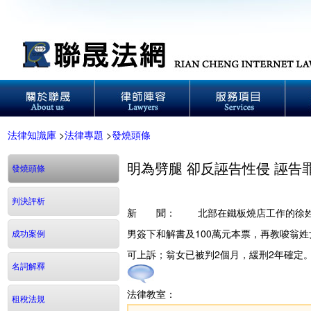
法律知識庫
>
法律專題
>
發燒頭條
明為劈腿 卻反誣告性侵 誣告
發燒頭條
判決評析
新 聞：
北部在鐵板燒店工作的徐姓廚
男簽下和解書及100萬元本票，再教唆翁
成功案例
可上訴；翁女已被判2個月，緩刑2年確定
名詞解釋
法律教室：
租稅法規