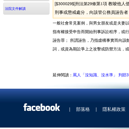
[$300029$]刑法第29條
第1項 教唆他人使
法院文件解讀
刑事或懲戒處分，向該管公務員誣告者
一般社會常見案例，與男女朋友或是夫妻以
指有權接受申告而開始刑事訴訟程序，或
誣告罪； 所謂誣告，乃指虛構事實而向該
詞，或資為期訟爭上之攻擊或防禦方法，
延伸閱讀：
罵人「沒知識、沒水準」 判賠
|
部落格
|
隱私權政策