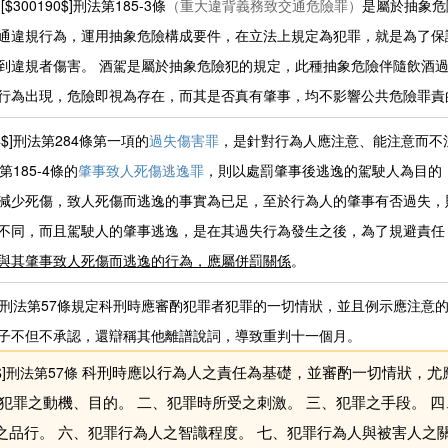
[$300190$]刑法第185-3條
（重大違背義務致交通危險罪）
是屬於抽象危
通違規行為，運用抽象危險構成要件，在立法上規定為犯罪，就是為了保
到違規者傷害。 酒駕是屬於抽象危險犯的規定，此種抽象危險伴隨飲酒
行為出現，危險即視為存在，而其是否真有肇事，均不影響公共危險罪責
04$]刑法第284條第一項的
過失傷害罪
，是針對行為人應注意、能注意而不
$]第185-4條的
肇事致人死傷逃逸罪
，則以處罰肇事後逃逸的駕駛人為目的
減少死傷，致人死傷而逃逸的事實為已足，至於行為人的肇事有否過失，
不同，而且駕駛人的肇事逃逸，是在其過失行為發生之後，為了規避責任
與其肇事致人死傷而逃逸的行為，應屬併罰關係
。
057$]刑法第57條規定科刑時應審酌犯罪者犯罪的一切情狀，並且例示應注
子不但不承認，還辯稱其他離譜說詞，導致重判十一個月。
7$]刑法第57條
科刑時應以行為人之責任為基礎，並審酌一切情狀，尤
、犯罪之動機、目的。 二、犯罪時所受之刺激。 三、犯罪之手段。 
之品行。 六、犯罪行為人之智識程度。 七、犯罪行為人與被害人之