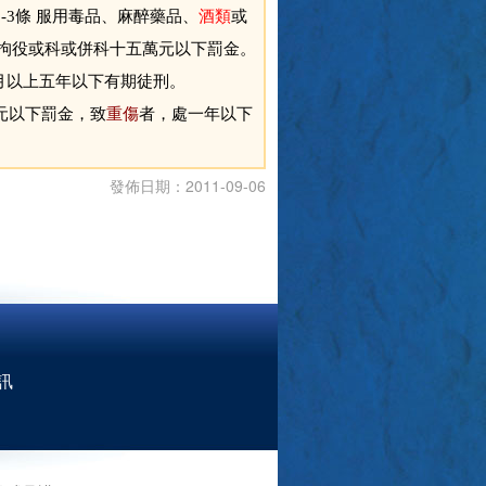
5-3條 服用毒品、麻醉藥品、
酒類
或
拘役或科或併科十五萬元以下罰金。
月以上五年以下有期徒刑。
元以下罰金，致
重傷
者，處一年以下
發佈日期：2011-09-06
訊