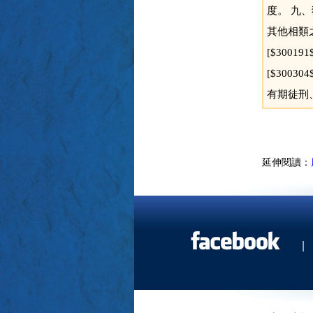
度。 九、
其他相類
[$3001
[$30030
有期徒刑
延伸閱讀：
|