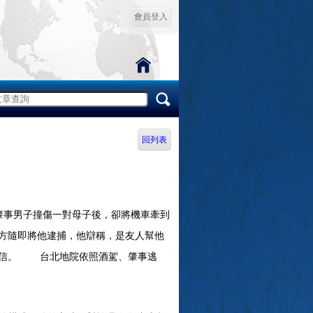
會員登入
回列表
事男子撞傷一對母子後，卻將機車牽到
方隨即將他逮捕，他辯稱，是友人幫他
採信。 台北地院依照酒駕、肇事逃