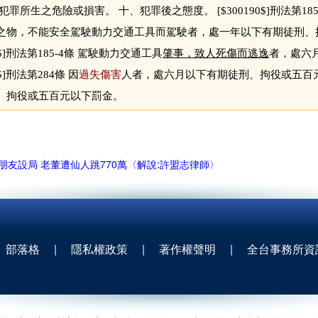
犯罪所生之危險或損害。 十、犯罪後之態度。 [$300190$]刑法第18
之物，不能安全駕駛動力交通工具而駕駛者，處一年以下有期徒刑、
91$]刑法第185-4條 駕駛動力交通工具
肇事，致人死傷而逃逸
者，處六
4$]刑法第284條 因
過失傷害
人者，處六月以下有期徒刑、拘役或五百
、拘役或五百元以下罰金。
朋友設局 老董遭仙人跳770萬〈解說:許盟志律師〉
部落格
|
隱私權政策
|
著作權聲明
|
全台事務所資