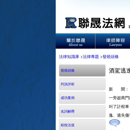
法律知識庫
>
法律專題
>
發燒頭條
酒駕逃
發燒頭條
判決評析
新 聞：
一旁超商門
成功案例
叫了計程車
名詞解釋
逸、過失傷
租稅法規