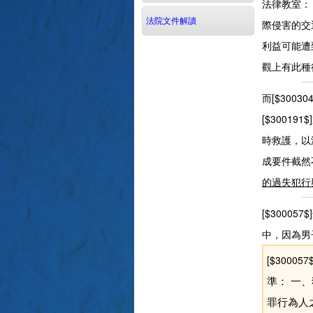
法律教室：
法院文件解讀
際侵害的交
利益可能遭
觀上有此種
而[$3003
[$300191
時救護，以
成要件截然
的過失犯行
[$300
中，因為男
[$30005
準： 一
罪行為人