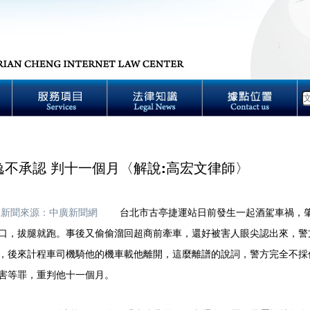
逸不承認 判十一個月〈解說:高宏文律師〉
新聞來源：中廣新聞網
台北市古亭捷運站日前發生一起酒駕車禍，肇
口，拔腿就跑。事後又偷偷溜回超商前牽車，還好被害人眼尖認出來，警
，後來計程車司機騎他的機車載他離開，這麼離譜的說詞，警方完全不
害等罪，重判他十一個月。